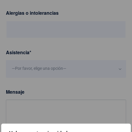
Alergias o intolerancias
Asistencia
*
—Por favor, elige una opción—
Mensaje