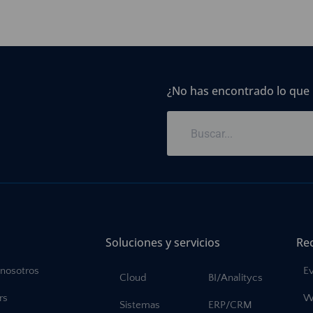
¿No has encontrado lo que
Soluciones y servicios
Re
 nosotros
E
Cloud
BI/Analitycs
rs
W
Sistemas
ERP/CRM