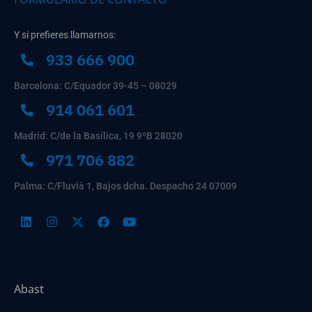
Y si prefieres llamarnos:
933 666 900
Barcelona: C/Equador 39-45 – 08029
914 061 601
Madrid: C/de la Basílica, 19 9ºB 28020
971 706 882
Palma: C/Fluvià 1, Bajos dcha. Despacho 24 07009
Abast