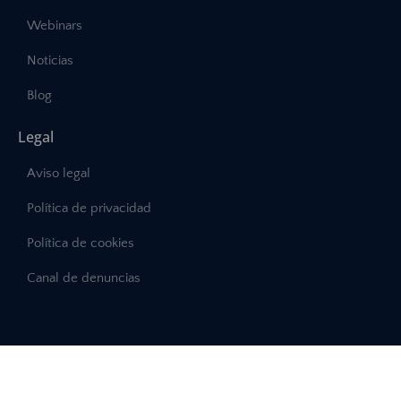
Webinars
Noticias
Blog
Legal
Aviso legal
Política de privacidad
Política de cookies
Canal de denuncias
©2025 – Abast, Todos los derechos reservados
Desarrollo:
INTERDIGITAL.es