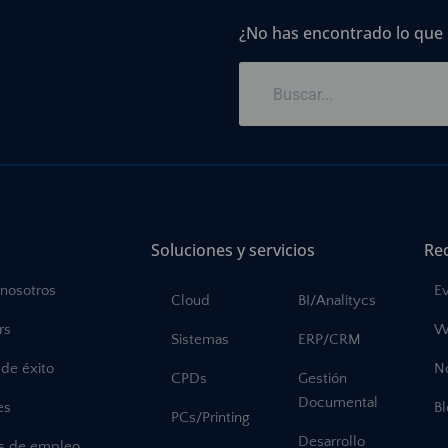
¿No has encontrado lo que
Soluciones y servicios
Re
 nosotros
E
Cloud
BI/Analitycs
rs
W
Sistemas
ERP/CRM
de éxito
No
CPDs
Gestión
Documental
es
B
PCs/Printing
Desarrollo
as de empleo