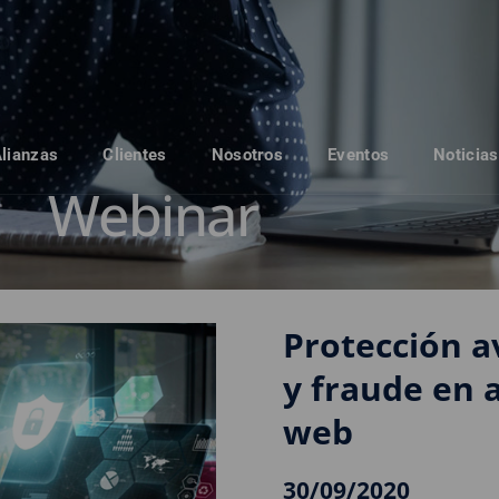
Alianzas
Clientes
Nosotros
Eventos
Noticias
Webinar
Protección 
y fraude en a
web
30/09/2020