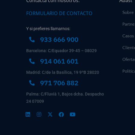
Contacta con nosotros:
Abast
FORMULARIO DE CONTACTO
Sobre
Partne
Y si prefieres llamarnos:
Casos 
933 666 900
Client
Barcelona: C/Equador 39-45 – 08029
914 061 601
Ofert
Políti
Madrid: C/de la Basílica, 19 9ºB 28020
971 706 882
Palma: C/Fluvià 1, Bajos dcha. Despacho
24 07009