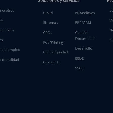
Soluciones y servicios
Re
 nosotros
E
Cloud
BI/Analitycs
rs
W
Sistemas
ERP/CRM
de éxito
No
CPDs
Gestión
Documental
es
B
PCs/Printing
Desarrollo
as de empleo
Ciberseguridad
BBDD
ca de calidad
Gestión TI
SSGG