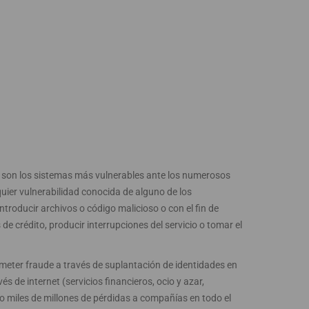
eb son los sistemas más vulnerables ante los numerosos
uier vulnerabilidad conocida de alguno de los
roducir archivos o código malicioso o con el fin de
e crédito, producir interrupciones del servicio o tomar el
eter fraude a través de suplantación de identidades en
s de internet (servicios financieros, ocio y azar,
ño miles de millones de pérdidas a compañías en todo el