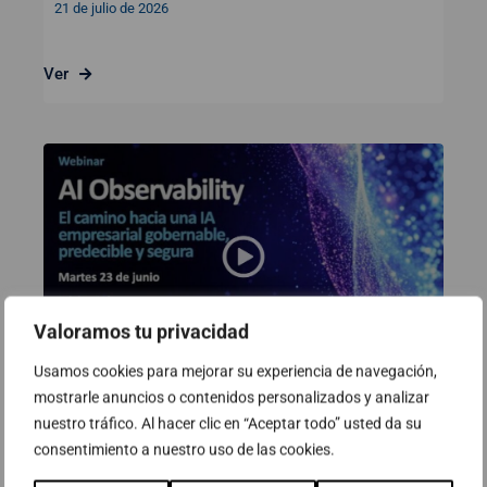
21 de julio de 2026
Ver
Valoramos tu privacidad
Usamos cookies para mejorar su experiencia de navegación,
mostrarle anuncios o contenidos personalizados y analizar
Webinar: AI Observability. El
nuestro tráfico. Al hacer clic en “Aceptar todo” usted da su
camino hacia una IA empresarial
consentimiento a nuestro uso de las cookies.
gobernable, predecible y segura