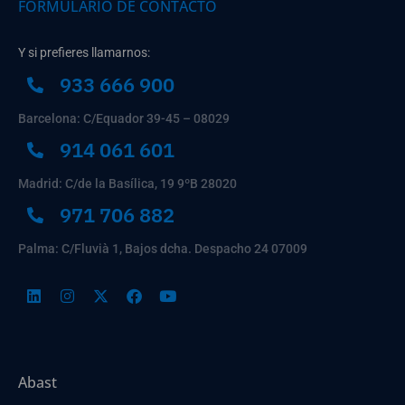
FORMULARIO DE CONTACTO
Y si prefieres llamarnos:
933 666 900
Barcelona: C/Equador 39-45 – 08029
914 061 601
Madrid: C/de la Basílica, 19 9ºB 28020
971 706 882
Palma: C/Fluvià 1, Bajos dcha. Despacho 24 07009
Abast