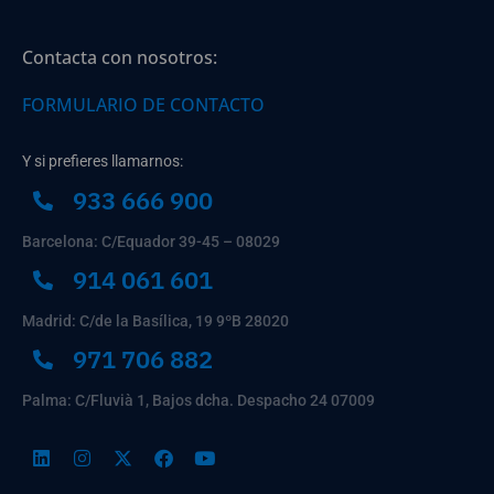
Contacta con nosotros:
FORMULARIO DE CONTACTO
Y si prefieres llamarnos:
933 666 900
Barcelona: C/Equador 39-45 – 08029
914 061 601
Madrid: C/de la Basílica, 19 9ºB 28020
971 706 882
Palma: C/Fluvià 1, Bajos dcha. Despacho 24 07009