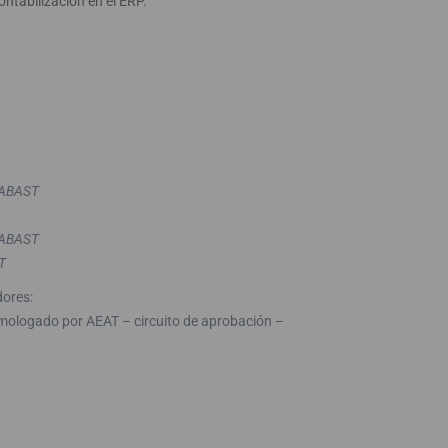
ontabilización en el ERP.
. ABAST
. ABAST
T
dores:
omologado por AEAT – circuito de aprobación –