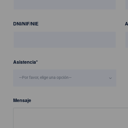
DNI/NIF/NIE
A
Asistencia
*
—Por favor, elige una opción—
Mensaje