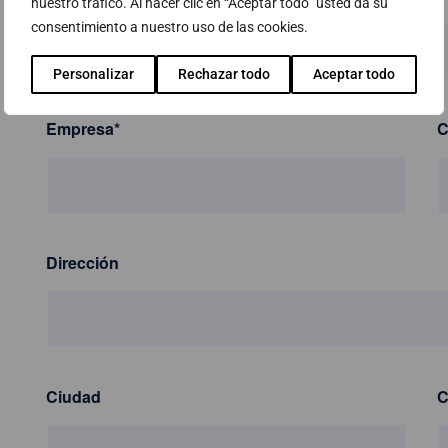
nuestro tráfico. Al hacer clic en “Aceptar todo” usted da su
consentimiento a nuestro uso de las cookies.
Personalizar
Rechazar todo
Aceptar todo
Empresa
*
C
Dirección
Ciudad
C