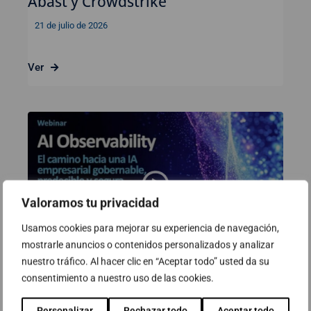
Abast y Crowdstrike
21 de julio de 2026
Ver
Valoramos tu privacidad
Usamos cookies para mejorar su experiencia de navegación,
mostrarle anuncios o contenidos personalizados y analizar
nuestro tráfico. Al hacer clic en “Aceptar todo” usted da su
consentimiento a nuestro uso de las cookies.
Webinar: AI Observability. El
camino hacia una IA empresarial
Personalizar
Rechazar todo
Aceptar todo