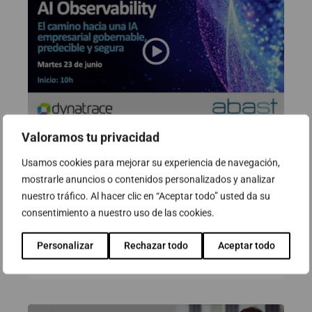
Valoramos tu privacidad
Webinar: AI Observability. El
Usamos cookies para mejorar su experiencia de navegación,
camino hacia una IA empresarial
mostrarle anuncios o contenidos personalizados y analizar
gobernable, predecible y segura
nuestro tráfico. Al hacer clic en “Aceptar todo” usted da su
consentimiento a nuestro uso de las cookies.
23 de junio de 2026
Personalizar
Rechazar todo
Aceptar todo
Ver