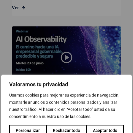
Ver
Valoramos tu privacidad
Usamos cookies para mejorar su experiencia de navegación,
Webinar: AI Observability. El
mostrarle anuncios o contenidos personalizados y analizar
camino hacia una IA empresarial
nuestro tráfico. Al hacer clic en “Aceptar todo” usted da su
consentimiento a nuestro uso de las cookies.
gobernable, predecible y segura
23 de junio de 2026
Personalizar
Rechazar todo
Aceptar todo