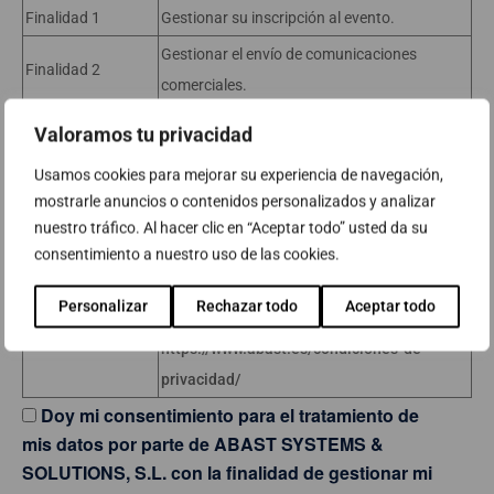
Finalidad 1
Gestionar su inscripción al evento.
Gestionar el envío de comunicaciones
Finalidad 2
comerciales.
Legitimación
Consentimiento
Valoramos tu privacidad
Acceder, rectificar y suprimir sus datos, así
Usamos cookies para mejorar su experiencia de navegación,
Derechos
como, el resto de derechos que se explican en
mostrarle anuncios o contenidos personalizados y analizar
la información adicional.
nuestro tráfico. Al hacer clic en “Aceptar todo” usted da su
consentimiento a nuestro uso de las cookies.
Puede consultar la información adicional y
detallada sobre Protección de Datos en
Información
Personalizar
Rechazar todo
Aceptar todo
nuestra página web:
Adicional
https://www.abast.es/condiciones-de-
privacidad/
Doy mi consentimiento para el tratamiento de
mis datos por parte de ABAST SYSTEMS &
SOLUTIONS, S.L. con la finalidad de gestionar mi