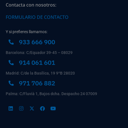
Contacta con nosotros:
FORMULARIO DE CONTACTO
Y si prefieres llamarnos:
933 666 900
Barcelona: C/Equador 39-45 – 08029
914 061 601
Madrid: C/de la Basílica, 19 9ºB 28020
971 706 882
Palma: C/Fluvià 1, Bajos dcha. Despacho 24 07009