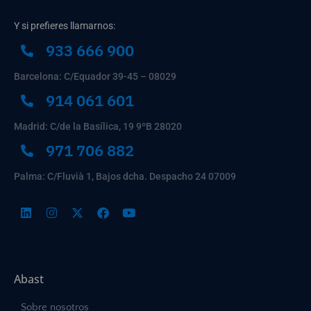
Y si prefieres llamarnos:
933 666 900
Barcelona: C/Equador 39-45 – 08029
914 061 601
Madrid: C/de la Basílica, 19 9ºB 28020
971 706 882
Palma: C/Fluvià 1, Bajos dcha. Despacho 24 07009
Abast
Sobre nosotros