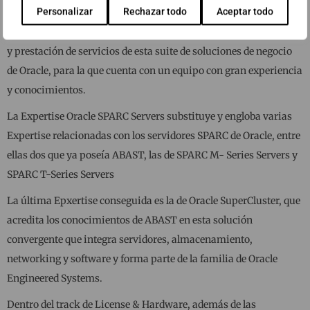
Personalizar
Rechazar todo
Aceptar todo
La Expertise en Oracle E-Business Suite refleja el importante
papel que ha tenido y sigue teniendo ABAST en la implantación
y prestación de servicios de esta suite de soluciones de negocio
de Oracle, para la que cuenta con un equipo con gran experiencia
y conocimientos.
La Expertise Oracle SPARC Servers substituye y engloba varias
Expertise relacionadas con los servidores SPARC de Oracle, entre
ellas dos que ya poseía ABAST, las de SPARC M- Series Servers y
SPARC T-Series Servers
La última Epxertise conseguida es la de Oracle SuperCluster, que
acredita los conocimientos de ABAST en esta solución
convergente que integra servidores, almacenamiento,
networking y software y forma parte de la familia de Oracle
Engineered Systems.
Dentro del track de License & Hardware, además de las