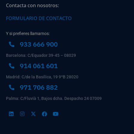
Contacta con nosotros:
FORMULARIO DE CONTACTO
Y si prefieres llamarnos:
933 666 900
Barcelona: C/Equador 39-45 – 08029
914 061 601
Madrid: C/de la Basílica, 19 9ºB 28020
971 706 882
Palma: C/Fluvià 1, Bajos dcha. Despacho 24 07009