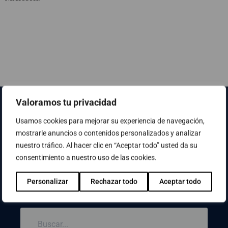
Valoramos tu privacidad
Usamos cookies para mejorar su experiencia de navegación,
mostrarle anuncios o contenidos personalizados y analizar
nuestro tráfico. Al hacer clic en “Aceptar todo” usted da su
consentimiento a nuestro uso de las cookies.
¿No has encontrado lo que buscabas? Usa el
Personalizar
Rechazar todo
Aceptar todo
buscador