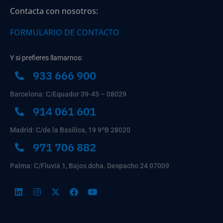
Contacta con nosotros:
FORMULARIO DE CONTACTO
Y si prefieres llamarnos:
933 666 900
Barcelona: C/Equador 39-45 – 08029
914 061 601
Madrid: C/de la Basílica, 19 9ºB 28020
971 706 882
Palma: C/Fluvià 1, Bajos dcha. Despacho 24 07009