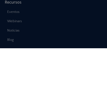
Recursos
Eventos
Webinars
Noticias
Blog
Legal
Aviso legal
Política de privacidad
Política de cookies
Canal de denuncias