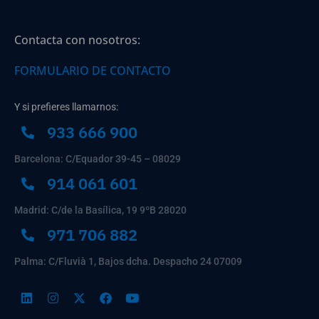
Contacta con nosotros:
FORMULARIO DE CONTACTO
Y si prefieres llamarnos:
933 666 900
Barcelona: C/Equador 39-45 – 08029
914 061 601
Madrid: C/de la Basílica, 19 9ºB 28020
971 706 882
Palma: C/Fluvià 1, Bajos dcha. Despacho 24 07009