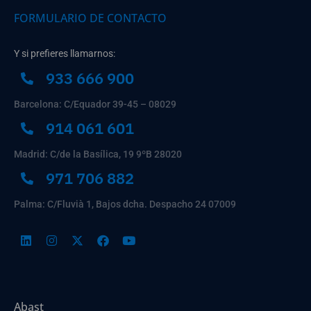
FORMULARIO DE CONTACTO
Y si prefieres llamarnos:
933 666 900
Barcelona: C/Equador 39-45 – 08029
914 061 601
Madrid: C/de la Basílica, 19 9ºB 28020
971 706 882
Palma: C/Fluvià 1, Bajos dcha. Despacho 24 07009
Abast