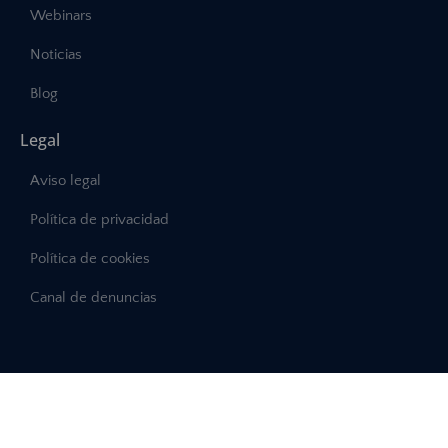
Webinars
Noticias
Blog
Legal
Aviso legal
Política de privacidad
Política de cookies
Canal de denuncias
©2025 – Abast, Todos los derechos reservados
Desarrollo:
INTERDIGITAL.es