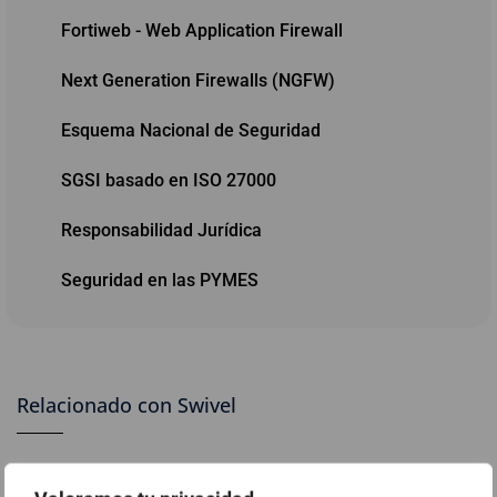
Fortiweb - Web Application Firewall
Next Generation Firewalls (NGFW)
Esquema Nacional de Seguridad
SGSI basado en ISO 27000
Responsabilidad Jurídica
Seguridad en las PYMES
Relacionado con Swivel
Ciberseguridad