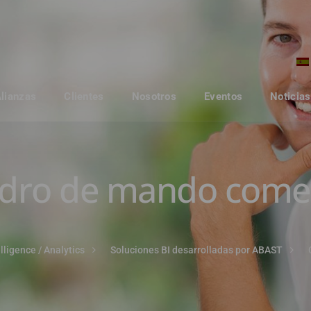
Alianzas
Clientes
Nosotros
Eventos
Noticias
dro de mando comer
lligence / Analytics
Soluciones BI desarrolladas por ABAST