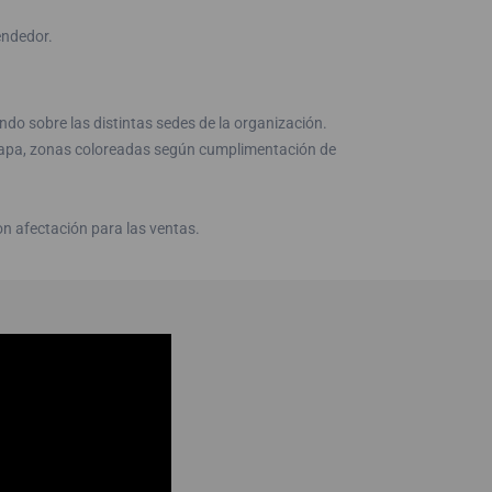
endedor.
o sobre las distintas sedes de la organización.
mapa, zonas coloreadas según cumplimentación de
n afectación para las ventas.