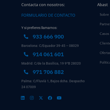
Contacta con nosotros:
Abast
FORMULARIO DE CONTACTO
Sobre
Partne
Y si prefieres llamarnos:
Casos 
933 666 900
Client
Barcelona: C/Equador 39-45 – 08029
914 061 601
Ofert
Políti
Madrid: C/de la Basílica, 19 9ºB 28020
971 706 882
Palma: C/Fluvià 1, Bajos dcha. Despacho
24 07009