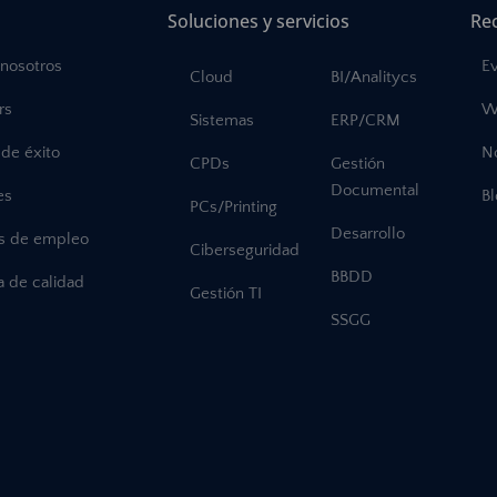
Soluciones y servicios
Re
 nosotros
E
Cloud
BI/Analitycs
rs
W
Sistemas
ERP/CRM
de éxito
No
CPDs
Gestión
Documental
es
B
PCs/Printing
Desarrollo
as de empleo
Ciberseguridad
BBDD
ca de calidad
Gestión TI
SSGG