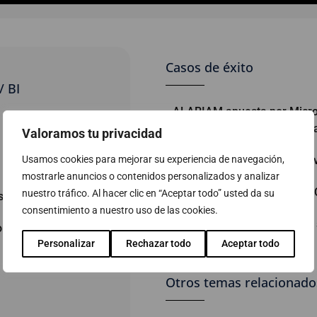
Casos de éxito
/ BI
ALARIAM apuesta por Micros
origen de sus datos y mejora
Valoramos tu privacidad
Usamos cookies para mejorar su experiencia de navegación,
Würth, la información al ser
mostrarle anuncios o contenidos personalizados y analizar
Fundería Condals. Filosofía
nuestro tráfico. Al hacer clic en “Aceptar todo” usted da su
osoft Power BI
consentimiento a nuestro uso de las cookies.
El CRG mejora la gestión de
oluciones de
Personalizar
Rechazar todo
Aceptar todo
Otros temas relacionado