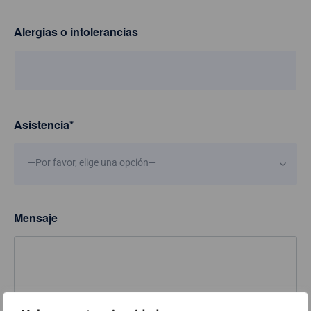
Alergias o intolerancias
Asistencia
*
—Por favor, elige una opción—
Mensaje