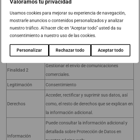
Valoramos tu privacidad
Usamos cookies para mejorar su experiencia de navegación,
mostrarle anuncios o contenidos personalizados y analizar
nuestro tráfico. Al hacer clic en “Aceptar todo” usted da su
Información básica sobre protección de datos
consentimiento a nuestro uso de las cookies.
Responsable
ABAST SYSTEMS & SOLUTIONS, S.L.
Personalizar
Rechazar todo
Aceptar todo
Finalidad 1
Gestionar su inscripción al evento.
Gestionar el envío de comunicaciones
Finalidad 2
comerciales.
Legitimación
Consentimiento
Acceder, rectificar y suprimir sus datos, así
Derechos
como, el resto de derechos que se explican en
la información adicional.
Puede consultar la información adicional y
detallada sobre Protección de Datos en
Información