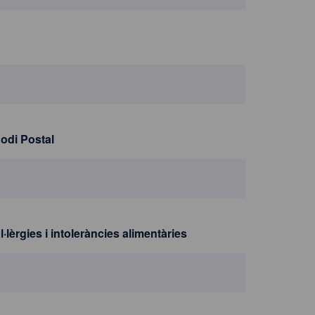
odi Postal
l·lèrgies i intoleràncies alimentàries