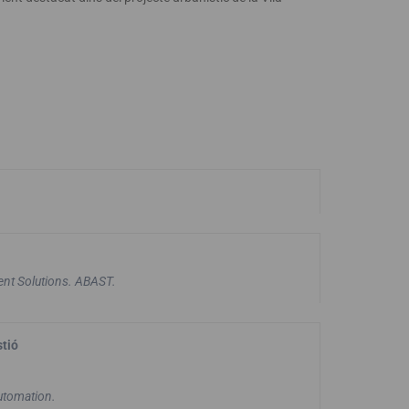
nt Solutions. ABAST.
stió
utomation.