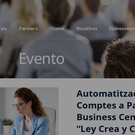
veis
Partners
Clients
Nosaltres
Esdevenime
Evento
Automatitzac
Comptes a Pa
Business Cen
“Ley Crea y 