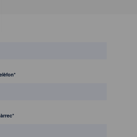
elèfon
*
àrrec
*