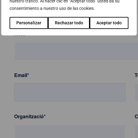
nuestro tráfico. Al hacer clic en “Aceptar todo” usted da su
consentimiento a nuestro uso de las cookies.
Personalizar
Rechazar todo
Aceptar todo
Nom
*
Email
*
T
Organització
*
C