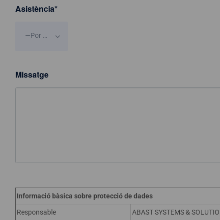
Asistència
*
—Por favor, elige una opción—
Missatge
Informació bàsica sobre protecció de dades
Responsable
ABAST SYSTEMS & SOLUTION