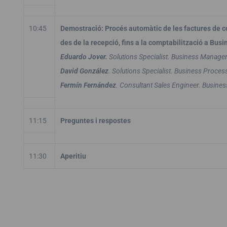
10:45
Demostració: Procés automàtic de les factures de 
des de la recepció, fins a la comptabilització a Busi
Eduardo Jover.
Solutions Specialist. Business Manage
David González
. Solutions Specialist. Business Proce
Fermín Fernández
. Consultant Sales Engineer. Busin
11:15
Preguntes i respostes
11:30
Aperitiu