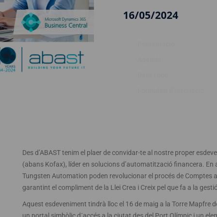
16/05/2024
Presentació
Agenda
Data i lloc
Formulari d’inscripció
Des d’ABAST tenim el plaer de convidar-te al nostre proper esde
(abans Kofax), líder en solucions d’automatització financera. E
Tungsten Automation poden revolucionar el procés de Comptes a
garantint el compliment de la Llei Crea i Creix pel que fa a la gesti
Aquest esdeveniment tindrà lloc el 16 de maig a la Torre Mapfre d
un portal simbòlic d´accés a la ciutat des del Port Olímpic i un ele