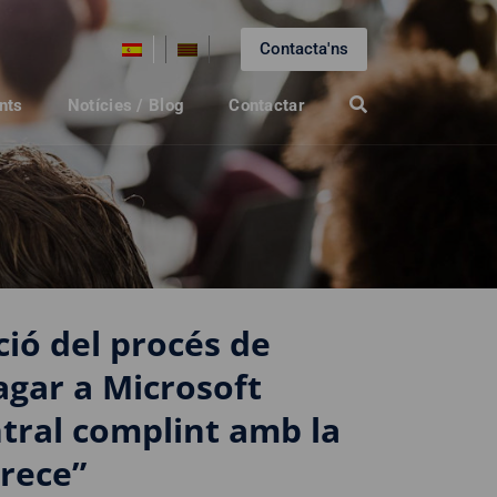
Contacta'ns
nts
Notícies / Blog
Contactar
ió del procés de
gar a Microsoft
tral complint amb la
Crece”