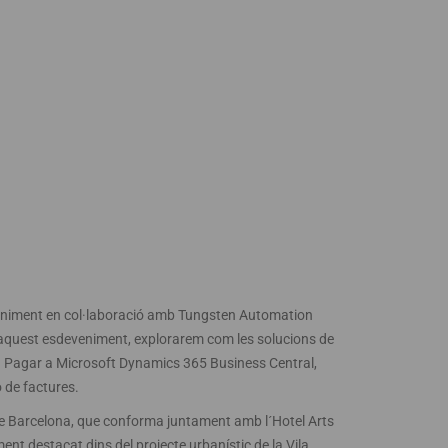
veniment en col·laboració amb Tungsten Automation
n aquest esdeveniment, explorarem com les solucions de
 Pagar a Microsoft Dynamics 365 Business Central,
ó de factures.
e Barcelona, ​​que conforma juntament amb l´Hotel Arts
ment destacat dins del projecte urbanístic de la Vila