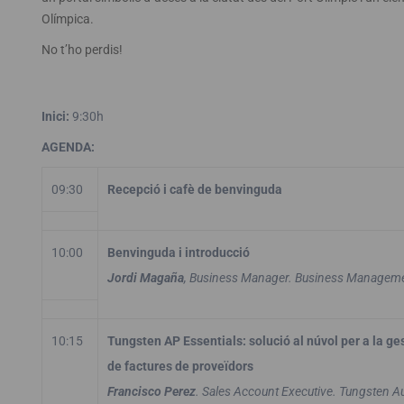
Olímpica.
No t’ho perdis!
Inici:
9:30h
AGENDA:
09:30
Recepció i cafè de benvinguda
10:00
Benvinguda i introducció
Jordi Magaña
, Business Manager. Business Manageme
10:15
Tungsten AP Essentials: solució al núvol per a la ge
de factures de proveïdors
Francisco Perez
. Sales Account Executive. Tungsten A