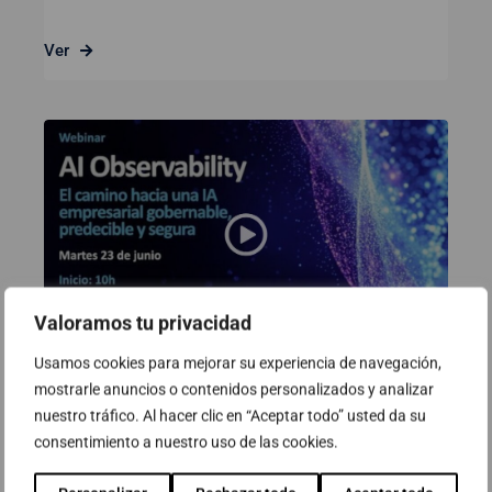
Ver
Valoramos tu privacidad
Usamos cookies para mejorar su experiencia de navegación,
mostrarle anuncios o contenidos personalizados y analizar
Webinar: AI Observability. El
nuestro tráfico. Al hacer clic en “Aceptar todo” usted da su
camino hacia una IA empresarial
consentimiento a nuestro uso de las cookies.
gobernable, predecible y segura