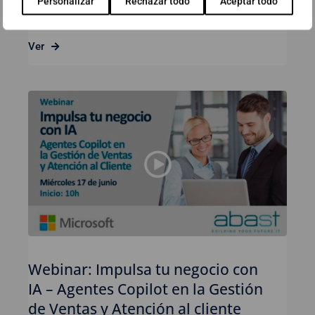
Personalizar
Rechazar todo
Aceptar todo
23 de junio de 2026
Ver
Webinar: Impulsa tu negocio con
IA – Agentes Copilot en la Gestión
de Ventas y Atención al cliente