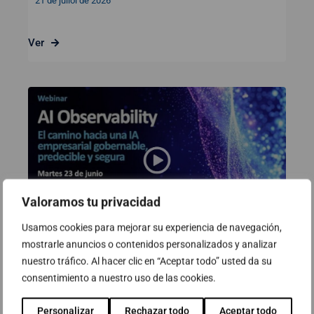
21 de juliol de 2026
Ver
Valoramos tu privacidad
Usamos cookies para mejorar su experiencia de navegación,
mostrarle anuncios o contenidos personalizados y analizar
Webinar: AI Observability. El camí
nuestro tráfico. Al hacer clic en “Aceptar todo” usted da su
consentimiento a nuestro uso de las cookies.
cap a una IA empresarial
governable, predictible i segura
Personalizar
Rechazar todo
Aceptar todo