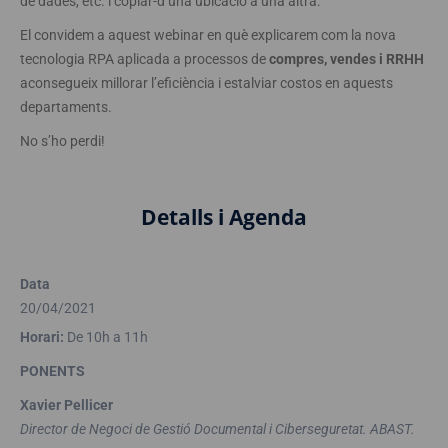
de dades, etc. i copiar-d’una ubicació a una altra.
El convidem a aquest webinar en què explicarem com la nova
tecnologia RPA aplicada a processos de
compres, vendes i RRHH
aconsegueix millorar l’eficiència i estalviar costos en aquests
departaments.
No s’ho perdi!
Detalls i Agenda
Data
20/04/2021
Horari:
De 10h a 11h
PONENTS
Xavier Pellicer
Director de Negoci de Gestió Documental i Ciberseguretat. ABAST.