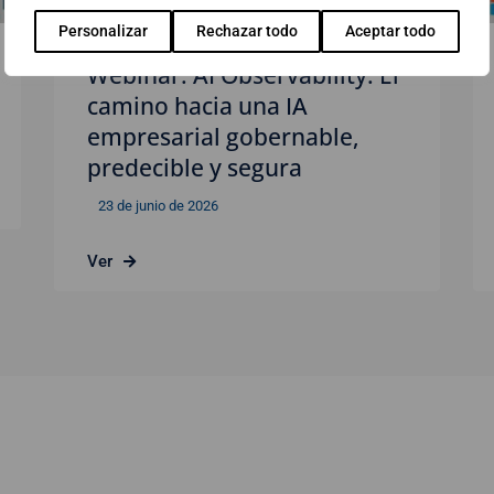
Personalizar
Rechazar todo
Aceptar todo
Webinar: AI Observability. El
camino hacia una IA
empresarial gobernable,
predecible y segura
23 de junio de 2026
Ver