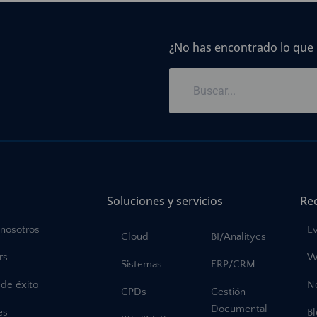
¿No has encontrado lo que
Soluciones y servicios
Re
 nosotros
E
Cloud
BI/Analitycs
rs
W
Sistemas
ERP/CRM
de éxito
No
CPDs
Gestión
Documental
es
B