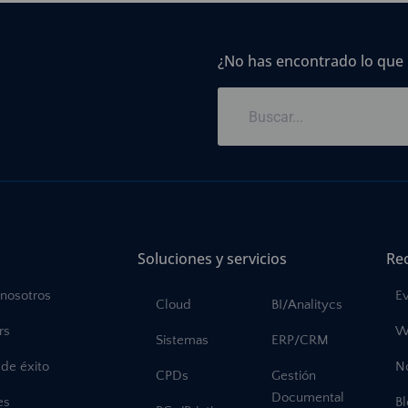
¿No has encontrado lo que
Soluciones y servicios
Re
 nosotros
E
Cloud
BI/Analitycs
rs
W
Sistemas
ERP/CRM
de éxito
No
CPDs
Gestión
Documental
es
B