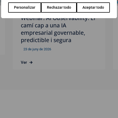
Personalizar
Rechazar todo
Aceptar todo
Webinar: AI Observability. El
camí cap a una IA
empresarial governable,
predictible i segura
23 de juny de 2026
Ver