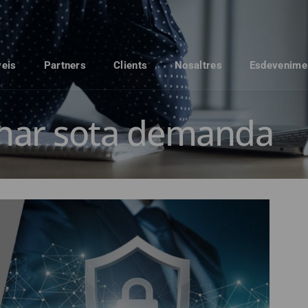
veis
Partners
Clients
Nosaltres
Esdevenime
nar sota demanda