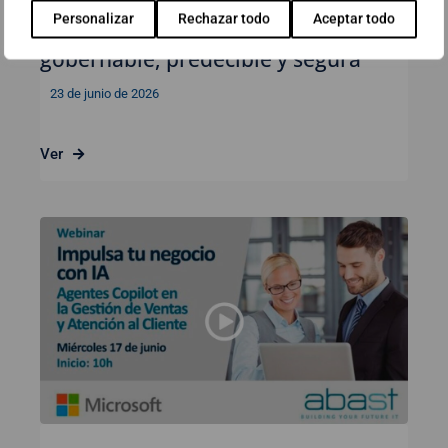
Webinar: AI Observability. El
Personalizar
Rechazar todo
Aceptar todo
camino hacia una IA empresarial
gobernable, predecible y segura
23 de junio de 2026
Ver