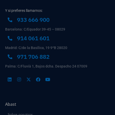
Y si prefieres llamarnos:
933 666 900
Barcelona: C/Equador 39-45 – 08029
914 061 601
Madrid: C/de la Basílica, 19 9ºB 28020
971 706 882
Palma: C/Fluvià 1, Bajos dcha. Despacho 24 07009
Abast
Sobre nosotros