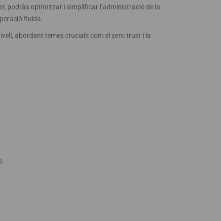
podràs optimitzar i simplificar l’administració de la
peració fluida.
vell, abordant temes crucials com el zero trust i la
g.