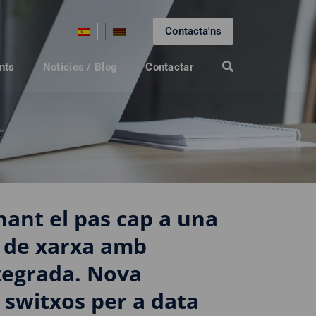
Contacta'ns
nts
Notícies / Blog
Contactar
ant el pas cap a una
 de xarxa amb
tegrada. Nova
 switxos per a data