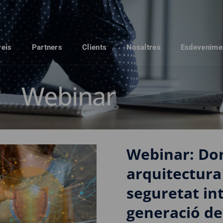
veis
Partners
Clients
Nosaltres
Esdevenime
Webinar
Webinar: Don
arquitectura
seguretat in
generació de