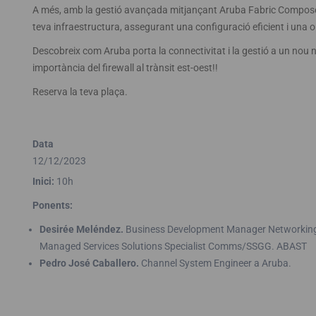
A més, amb la gestió avançada mitjançant Aruba Fabric Composer, 
teva infraestructura, assegurant una configuració eficient i una o
Descobreix com Aruba porta la connectivitat i la gestió a un nou ni
importància del firewall al trànsit est-oest!!
Reserva la teva plaça.
Data
12/12/2023
Inici:
10h
Ponents:
Desirée Meléndez.
Business Development Manager Networkin
Managed Services Solutions Specialist Comms/SSGG. ABAST
Pedro José Caballero.
Channel System Engineer a Aruba.