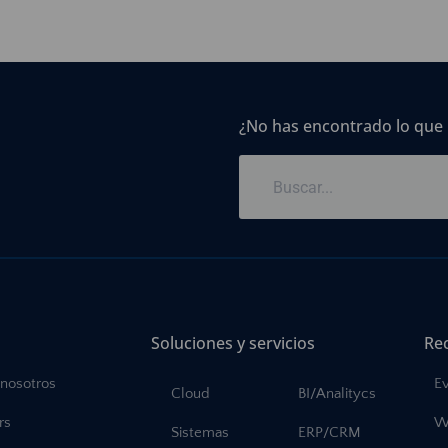
¿No has encontrado lo que
Soluciones y servicios
Re
 nosotros
E
Cloud
BI/Analitycs
rs
W
Sistemas
ERP/CRM