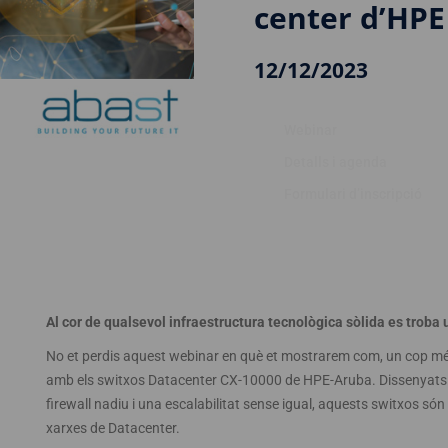
center d’HPE
12/12/2023
Webinar
Detalls i agenda
Formulari d’inscripció
Al cor de qualsevol infraestructura tecnològica sòlida es troba u
No et perdis aquest webinar en què et mostrarem com, un cop mé
amb els switxos Datacenter CX-10000 de HPE-Aruba. Dissenyats p
firewall nadiu i una escalabilitat sense igual, aquests switxos són
xarxes de Datacenter.