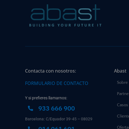
Contacta con nosotros:
Abast
FORMULARIO DE CONTACTO
Sobre
Partne
Y si prefieres llamarnos:
Casos 
933 666 900
Client
Barcelona: C/Equador 39-45 – 08029
914 061 601
Ofert