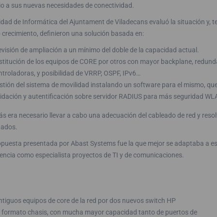
io a sus nuevas necesidades de conectividad.
dad de Informática del Ajuntament de Viladecans evaluó la situación y, t
 crecimiento, definieron una solución basada en:
evisión de ampliación a un mínimo del doble de la capacidad actual.
stitución de los equipos de CORE por otros con mayor backplane, redund
ntroladoras, y posibilidad de VRRP, OSPF, IPv6…
stión del sistema de movilidad instalando un software para el mismo, que
lidación y autentificación sobre servidor RADIUS para más seguridad WL
s era necesario llevar a cabo una adecuación del cableado de red y res
tados.
opuesta presentada por Abast Systems fue la que mejor se adaptaba a est
encia como especialista proyectos de TI y de comunicaciones.
ntiguos equipos de core de la red por dos nuevos switch HP
 formato chasis, con mucha mayor capacidad tanto de puertos de