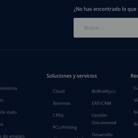
¿No has encontrado lo que
Soluciones y servicios
Re
 nosotros
E
Cloud
BI/Analitycs
rs
W
Sistemas
ERP/CRM
de éxito
No
CPDs
Gestión
Documental
es
B
PCs/Printing
Desarrollo
as de empleo