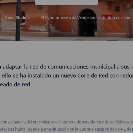
Case Studies
El Ayuntamiento de Viladecans actualiza sus com
 adaptar la red de comunicaciones municipal a sus 
 ello se ha instalado un nuevo Core de Red con redun
leado de red.
onsecuencia del crecimiento del número de servidores y de edificios con
ladecans había llegado a una situación en la que sus equipos de CORE de