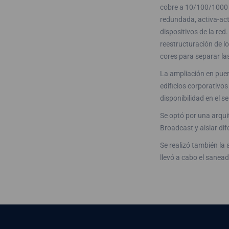
cobre a 10/100/1000 c
redundada, activa-act
dispositivos de la red.
reestructuración de l
cores para separar las
La ampliación en puert
edificios corporativo
disponibilidad en el se
Se optó por una arqui
Broadcast y aislar dif
Se realizó también la
llevó a cabo el sanea