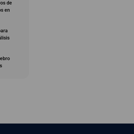
vos de
os en
para
lisis
rebro
s