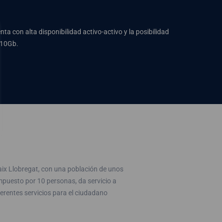
a con alta disponibilidad activo-activo y la posibilidad
 10Gb.
aix Llobregat, con una población de unos
puesto por 10 personas, da servicio a
erentes servicios para el ciudadano