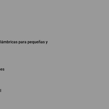
alámbricas para pequeñas y
nes
l