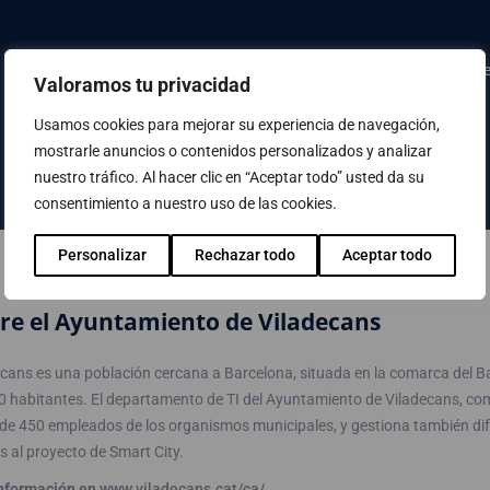
Tras esta modernización, la red del Ajuntament de Viladecans cuent
Valoramos tu privacidad
de ampliar tanto en conexiones de Cobre como en Fibra, SX, LX y
Usamos cookies para mejorar su experiencia de navegación,
mostrarle anuncios o contenidos personalizados y analizar
nuestro tráfico. Al hacer clic en “Aceptar todo” usted da su
consentimiento a nuestro uso de las cookies.
Personalizar
Rechazar todo
Aceptar todo
re el Ayuntamiento de Viladecans
ecans es una población cercana a Barcelona, situada en la comarca del B
0 habitantes. El departamento de TI del Ayuntamiento de Viladecans, com
de 450 empleados de los organismos municipales, y gestiona también dif
s al proyecto de Smart City.
nformación en
www.viladecans.cat/ca/