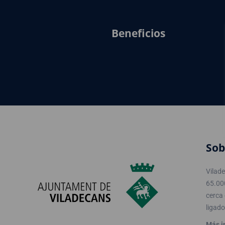
Beneficios
Sob
Vilad
65.00
cerca 
ligado
Más i