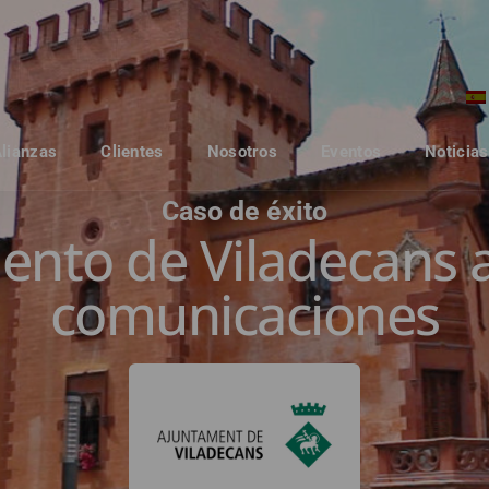
Alianzas
Clientes
Nosotros
Eventos
Noticias
Caso de éxito
ento de Viladecans a
comunicaciones