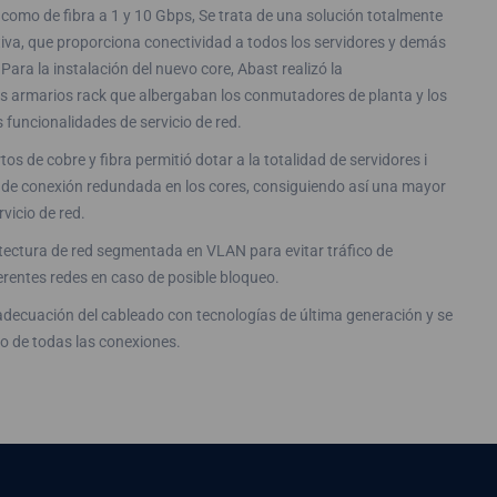
omo de fibra a 1 y 10 Gbps, Se trata de una solución totalmente
iva, que proporciona conectividad a todos los servidores y demás
 Para la instalación del nuevo core, Abast realizó la
os armarios rack que albergaban los conmutadores de planta y los
 funcionalidades de servicio de red.
os de cobre y fibra permitió dotar a la totalidad de servidores i
s de conexión redundada en los cores, consiguiendo así una mayor
rvicio de red.
tectura de red segmentada en VLAN para evitar tráfico de
erentes redes en caso de posible bloqueo.
 adecuación del cableado con tecnologías de última generación y se
do de todas las conexiones.