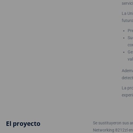
servic
La Uni
futuro
Pr
Su
co
Ge
va
Ademá
detec
La pr
experi
El proyecto
Se sustituyeron sus a
Networking 8212zl en