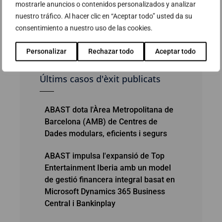
mostrarle anuncios o contenidos personalizados y analizar
al ciutadà lligats al projecte de Smart City.
nuestro tráfico. Al hacer clic en “Aceptar todo” usted da su
consentimiento a nuestro uso de las cookies.
Personalizar
Rechazar todo
Aceptar todo
Últims casos d'èxit publicats
ABAST dota l'Àrea Metropolitana de
Barcelona (AMB) de Centres de
Dades modulars, eficients i segurs
ABAST impulsa l'expansió de Top
Entertainment Iberia amb un model
de gestió financera integral basat en
Microsoft Dynamics 365 Business
Central i Bankinplay