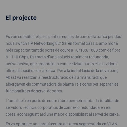
El projecte
Es van substituir els seus antics equips de core de la xarxa per dos
nous switch HP Networking 8212zl en format xassís, amb molta
més capacitat tant de ports de coure a 10/100/1000 com de fibra
a 1 i 10 Gbps, Es tracta d’una solució totalment redundada,
activa-activa, que proporciona connectivitat a tots els servidors i
altres dispositius de la xarxa. Per a la instal·lació de la nova core,
Abast va realitzar la reestructuració dels armaris rack que
albergaven els commutadors de planta i els cores per separar les
funcionalitats de servei de xarxa.
L’ampliació en ports de coure i fibra permetre dotar la totalitat de
servidors i edificis corporatius de connexió redundada en els
cores, aconseguint així una major disponibilitat al servei de xarxa.
Es va optar per una arquitectura de xarxa segmentada en VLAN