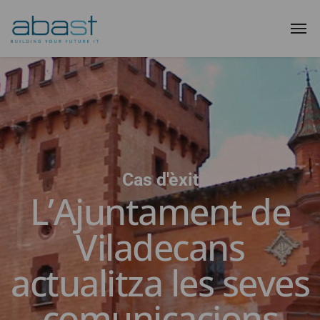
Cas d'èxit
L’Ajuntament de
Viladecans
actualitza les seves
comunicacions