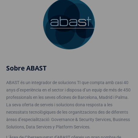
Sobre ABAST
ABAST és un integrador de solucions TI que compta amb casi 40
anys d’experiència en el sector i disposa d’un equip de més de 450
professionals en les seves oficines de Barcelona, Madrid i Palma.
La seva oferta de serveis i solucions dona resposta a les
necessitats tecnològiques de les organitzacions des de diferents
àreas d’especialització: Governance & Security Services, Business
Solutions, Data Services y Platform Services.
L’Àrea de Ciberseguretat d’ABAST ofereix un gran nombre de