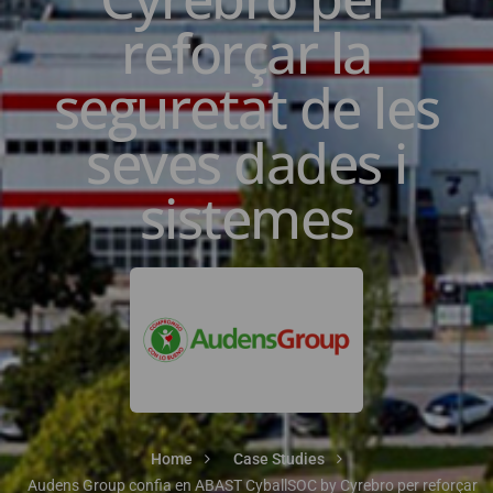
reforçar la
seguretat de les
seves dades i
sistemes
Home
Case Studies
Audens Group confia en ABAST CyballSOC by Cyrebro per reforçar