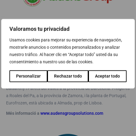
Sobre AUDENS GROUP
Valoramos tu privacidad
El Grup Audens està format per tres companyies especialistes en
Usamos cookies para mejorar su experiencia de navegación,
snacks, plats preparats congelats i especialitats portugueses.
mostrarle anuncios o contenidos personalizados y analizar
Audens Food, Freigel i Eurofrozen. Audens Food centra la seva
nuestro tráfico. Al hacer clic en “Aceptar todo” usted da su
activitat en la fabricació i comercialització de plats preparats
consentimiento a nuestro uso de las cookies.
congelats per als canals d’horeca, food service i alimentació
moderna i canalitza la comercialització de tots els fabricats del
Personalizar
Rechazar todo
Aceptar todo
grup, que industrialment compta amb plantes a Granollers,
Balsareny i Parets del Vallès a la província de Barcelona. Freigel és
a Roales del Pa, a la província de Zamora, i la planta de Portugal,
Eurofrozen, està ubicada a Almada, prop de Lisboa.
Més informació a
www.audensgroupsolutions.com