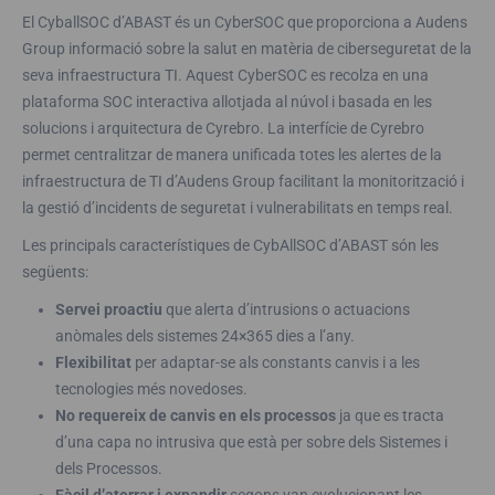
El CyballSOC d’ABAST és un CyberSOC que proporciona a Audens
Group informació sobre la salut en matèria de ciberseguretat de la
seva infraestructura TI. Aquest CyberSOC es recolza en una
plataforma SOC interactiva allotjada al núvol i basada en les
solucions i arquitectura de Cyrebro. La interfície de Cyrebro
permet centralitzar de manera unificada totes les alertes de la
infraestructura de TI d’Audens Group facilitant la monitorització i
la gestió d’incidents de seguretat i vulnerabilitats en temps real.
Les principals característiques de CybAllSOC d’ABAST són les
següents:
Servei proactiu
que alerta d’intrusions o actuacions
anòmales dels sistemes 24×365 dies a l’any.
Flexibilitat
per adaptar-se als constants canvis i a les
tecnologies més novedoses.
No requereix de canvis en els processos
ja que es tracta
d’una capa no intrusiva que està per sobre dels Sistemes i
dels Processos.