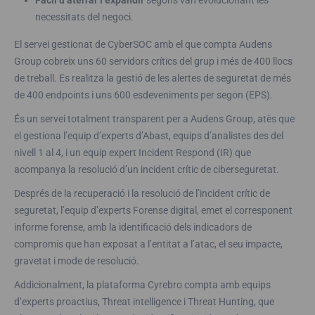
Fàcil d’aterrar i expandir
segons van evolucionant les
necessitats del negoci.
El servei gestionat de CyberSOC amb el que compta Audens
Group cobreix uns 60 servidors crítics del grup i més de 400 llocs
de treball. Es realitza la gestió de les alertes de seguretat de més
de 400 endpoints i uns 600 esdeveniments per segon (EPS).
És un servei totalment transparent per a Audens Group, atès que
el gestiona l’equip d’experts d’Abast, equips d’analistes des del
nivell 1 al 4, i un equip expert Incident Respond (IR) que
acompanya la resolució d’un incident crític de ciberseguretat.
Després de la recuperació i la resolució de l’incident crític de
seguretat, l’equip d’experts Forense digital, emet el corresponent
informe forense, amb la identificació dels indicadors de
compromís que han exposat a l’entitat a l’atac, el seu impacte,
gravetat i mode de resolució.
Addicionalment, la plataforma Cyrebro compta amb equips
d’experts proactius, Threat intelligence i Threat Hunting, que