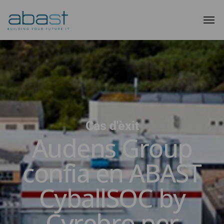
Cas d'èxit
Audens Group
confia en ABAST
CyballSOC by
Cyrebro per