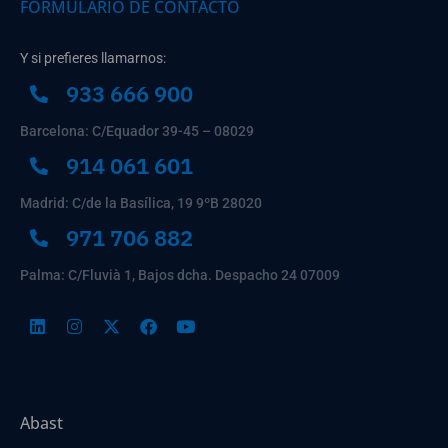
FORMULARIO DE CONTACTO
Y si prefieres llamarnos:
933 666 900
Barcelona: C/Equador 39-45 – 08029
914 061 601
Madrid: C/de la Basílica, 19 9ºB 28020
971 706 882
Palma: C/Fluvià 1, Bajos dcha. Despacho 24 07009
Abast