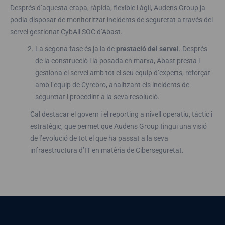
Després d’aquesta etapa, ràpida, flexible i àgil, Audens Group ja
podia disposar de monitoritzar incidents de seguretat a través del
servei gestionat CybAll SOC d’Abast.
La segona fase és ja la de
prestació del servei
. Després
de la construcció i la posada en marxa, Abast presta i
gestiona el servei amb tot el seu equip d’experts, reforçat
amb l’equip de Cyrebro, analitzant els incidents de
seguretat i procedint a la seva resolució.
Cal destacar el govern i el reporting a nivell operatiu, tàctic i
estratègic, que permet que Audens Group tingui una visió
de l’evolució de tot el que ha passat a la seva
infraestructura d’IT en matèria de Ciberseguretat.