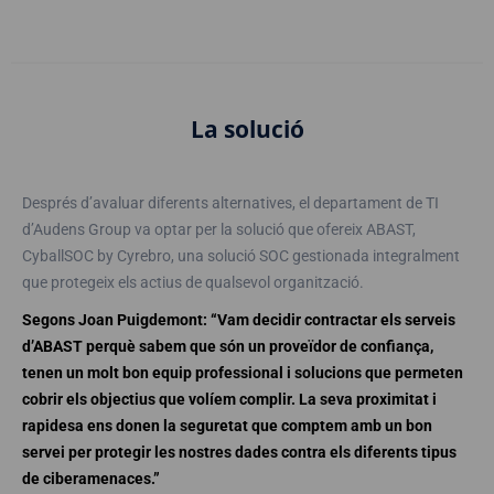
La solució
Després d’avaluar diferents alternatives, el departament de TI
d’Audens Group va optar per la solució que ofereix ABAST,
CyballSOC by Cyrebro, una solució SOC gestionada integralment
que protegeix els actius de qualsevol organització.
Segons Joan Puigdemont: “Vam decidir contractar els serveis
d’ABAST perquè sabem que són un proveïdor de confiança,
tenen un molt bon equip professional i solucions que permeten
cobrir els objectius que volíem complir. La seva proximitat i
rapidesa ens donen la seguretat que comptem amb un bon
servei per protegir les nostres dades contra els diferents tipus
de ciberamenaces.”