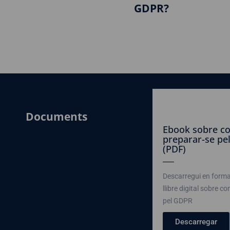
GDPR?
Documents
Ebook sobre c
preparar-se pe
(PDF)
Descarregui en form
llibre digital sobre c
pel GDPR
Descarregar