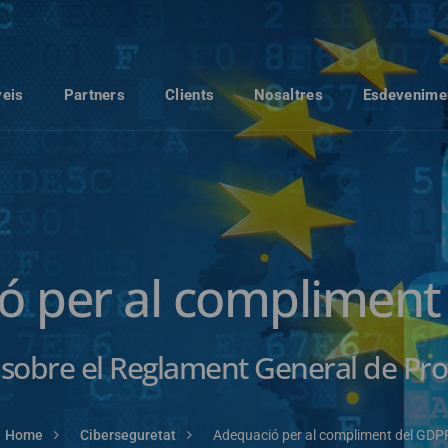
veis
Partners
Clients
Nosaltres
Esdevenime
ó per al compliment
sobre el Reglament General de Pro
Home
Ciberseguretat
Adequació per al compliment del GDP