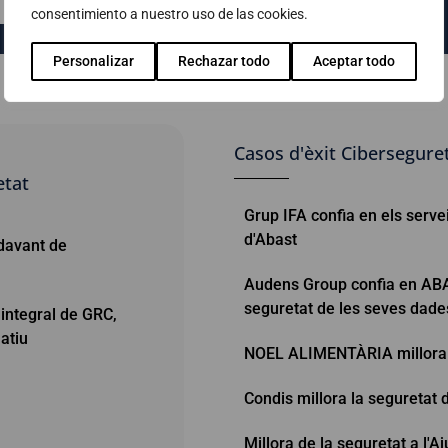
consentimiento a nuestro uso de las cookies.
Personalizar
Rechazar todo
Aceptar todo
Casos d'èxit Cibersegure
etat
Grup IFA confia en els serv
d'Abast
davant de
Audens Group confia en ABA
seguretat de les seves dade
 integral de GRC,
atiu
NOEL ALIMENTÀRIA millora e
Condis millora la seguretat
Millora de la seguretat a l'