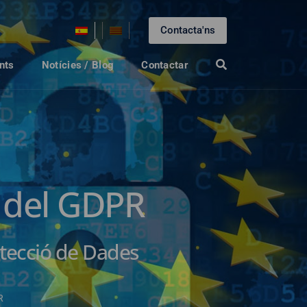
Contacta'ns
nts
Notícies / Blog
Contactar
 del GDPR
tecció de Dades
R