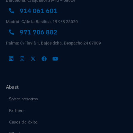
Barcelona: C/Equador 39-45 – 08029
914 061 601
Madrid: C/de la Basílica, 19 9ºB 28020
971 706 882
Palma: C/Fluvià 1, Bajos dcha. Despacho 24 07009
Abast
Sobre nosotros
Partners
Casos de éxito