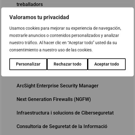
treballadors
Valoramos tu privacidad
Adequació per al compliment del GDPR
Usamos cookies para mejorar su experiencia de navegación,
VPN SSL amb Pulse Connect Secure
mostrarle anuncios o contenidos personalizados y analizar
nuestro tráfico. Al hacer clic en “Aceptar todo” usted da su
Ciberseguretat
consentimiento a nuestro uso de las cookies.
Auditoria de Seguretat per SAP
Personalizar
Rechazar todo
Aceptar todo
Fortiweb - Web Application Firewall
ArcSight Enterprise Security Manager
Next Generation Firewalls (NGFW)
Infraestructura i solucions de Ciberseguretat
Consultoria de Seguretat de la Informació