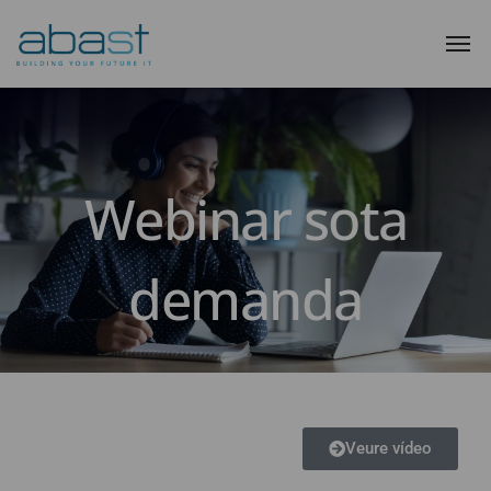
Webinar sota
demanda
Veure vídeo