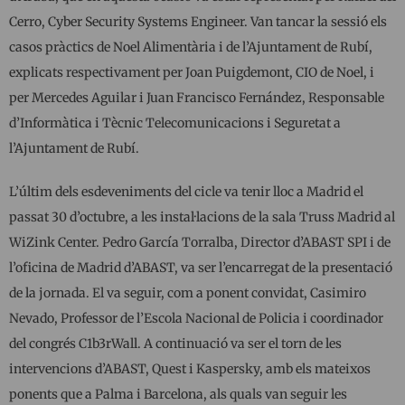
Cerro, Cyber ​​Security Systems Engineer. Van tancar la sessió els
casos pràctics de Noel Alimentària i de l’Ajuntament de Rubí,
explicats respectivament per Joan Puigdemont, CIO de Noel, i
per Mercedes Aguilar i Juan Francisco Fernández, Responsable
d’Informàtica i Tècnic Telecomunicacions i Seguretat a
l’Ajuntament de Rubí.
L’últim dels esdeveniments del cicle va tenir lloc a Madrid el
passat 30 d’octubre, a les instal·lacions de la sala Truss Madrid al
WiZink Center. Pedro García Torralba, Director d’ABAST SPI i de
l’oficina de Madrid d’ABAST, va ser l’encarregat de la presentació
de la jornada. El va seguir, com a ponent convidat, Casimiro
Nevado, Professor de l’Escola Nacional de Policia i coordinador
del congrés C1b3rWall. A continuació va ser el torn de les
intervencions d’ABAST, Quest i Kaspersky, amb els mateixos
ponents que a Palma i Barcelona, ​​als quals van seguir les