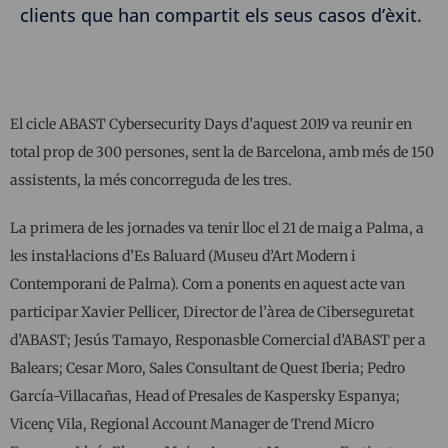
clients que han compartit els seus casos d’èxit.
El cicle ABAST Cybersecurity Days d’aquest 2019 va reunir en
total prop de 300 persones, sent la de Barcelona, ​​amb més de 150
assistents, la més concorreguda de les tres.
La primera de les jornades va tenir lloc el 21 de maig a Palma, a
les instal·lacions d’Es Baluard (Museu d’Art Modern i
Contemporani de Palma). Com a ponents en aquest acte van
participar Xavier Pellicer, Director de l’àrea de Ciberseguretat
d’ABAST; Jesús Tamayo, Responasble Comercial d’ABAST per a
Balears; Cesar Moro, Sales Consultant de Quest Iberia; Pedro
García-Villacañas, Head of Presales de Kaspersky Espanya;
Vicenç Vila, Regional Account Manager de Trend Micro