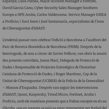
Espanya; Lluís Planas, Major Account Manager a Fortinet,
David Garcia Cano, Cyber ​​Security Sales Manager Southern
Europe a HPE Aruba; Carlos Valderrama. Service Manager EMEA
a Proficio; i Xavi Isern i José Santamaría, especialistes de l’àrea
de Ciberseguretat d’ABAST.
L’endemà passat vam celebrar l’edició a Barcelona a l’auditori del
Parc de Recerca Biomèdica de Barcelona (PRBB). Després de la
benvinguda, de nou a càrrec de Xavier Pellicer, van obrir la sessió
dos ponents convidats, Joana Marí, Delegada de Protecció de
Dades i Responsable de Projectes Estratègics de l’Autoritat
Catalana de Protecció de Dades, i Roger Martínez, Cap de la
Unitat de Ciberseguretat (UCIBER) de la Policia de la Generalitat
– Mossos d’Esquadra. Després van seguir les intervencions
d’ABAST, Quest, Kaspersky, Trend Micro, Fortinet, Aruba i
Proficio, amb els mateixos ponents que a Palma excepte en el cas
d’Aruba, que en aquesta ocasió va estar representat per Rafael del