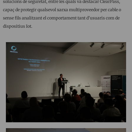
solucions de seguretat, entre les quals va destacar ClearPass,
capaç de protegir qualsevol xarxa multiproveedor per cable o
sense fils analitzant el comportament tant d’usuaris com de
dispositius Iot.