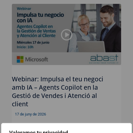
Webinar: Impulsa el teu negoci
amb IA – Agents Copilot en la
Gestió de Vendes i Atenció al
client
17 de juny de 2026
Valoramos tu privacidad
Ver