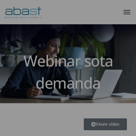
Webinar sota
demanda
Veure vídeo