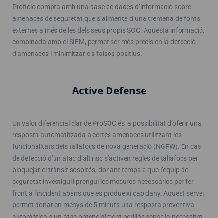
Proficio compta amb una base de dades d’informació sobre
amenaces de seguretat que s’alimenta d’una trentena de fonts
externes a més de les dels seus propis SOC. Aquesta informació,
combinada amb el SIEM, permet ser més precís en la detecció
d’amenaces i minimitzar els falsos positius.
Active Defense
Un valor diferencial clar de ProSOC és la possibilitat d’oferir una
resposta automatitzada a certes amenaces utilitzant les
funcionalitats dels tallafocs de nova generació (NGFW). En cas
de detecció d’un atac d’alt risc s’activen regles de tallafocs per
bloquejar el trànsit sospitós, donant temps a que l’equip de
seguretat investigui i prengui les mesures necessàries per fer
front a l’incident abans que es produeixi cap dany. Aquest servei
permet donar en menys de 5 minuts una resposta preventiva
automàtica a un atac potencialment perillós sense la necessitat