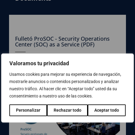
Fulletó ProSOC - Security Operations
Center (SOC) as a Service (PDF)
Descarrega en format PDF el Fulletó sobre ProSOC –
Valoramos tu privacidad
Security Operations Center (SOC) as a Service
Usamos cookies para mejorar su experiencia de navegación,
Descarregar
mostrarle anuncios o contenidos personalizados y analizar
nuestro tráfico. Al hacer clic en “Aceptar todo” usted da su
consentimiento a nuestro uso de las cookies.
Personalizar
Rechazar todo
Aceptar todo