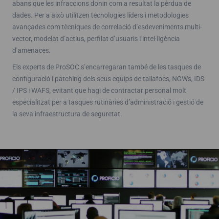
abans que les infraccions donin com a resultat la pèrdua de
dades. Per a això utilitzen tecnologies líders i metodologies
avançades com tècniques de correlació d’esdeveniments multi-
vector, modelat d’actius, perfilat d’usuaris i intel·ligència
d’amenaces.
Els experts de ProSOC s’encarregaran també de les tasques de
configuració i patching dels seus equips de tallafocs, NGWs, IDS
/ IPS i WAFS, evitant que hagi de contractar personal molt
especialitzat per a tasques rutinàries d’administració i gestió de
la seva infraestructura de seguretat.