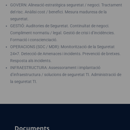
GOVERN: Alineació estratègica seguretat / negoci. Tractament
del risc. Anàlisi cost / benefici. Mesura maduresa de la
seguretat.
GESTIÓ: Auditories de Seguretat. Continuïtat de negoci.
Compliment normatiu / legal. Gestió de crisi i d’incidències.
Formació i conscienciació.
OPERACIONS (SOC / MDR): Monitorització de la Seguretat
24×7. Detecció de Amenaces i incidents. Prevenció de bretxes.
Resposta als incidents.
INFRAESTRUCTURA: Assessorament i implantació
d’infraestructura / solucions de seguretat TI. Administració de
la seguretat TI.
Documents