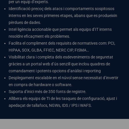
per un equip d’experts.
Identificació precoç dels atacs i comportaments sospitosos
interns en les seves primeres etapes, abans que es produeixin
pèrdues de dades.
Intel·ligència accionable que permet als equips d’IT interns
resoldre eficaçment els problemes.
Facilita el compliment dels requisits de normatives com: PCI,
HIPAA, SOX, GLBA, FFIEC, NERC CIP, FISMA…
Visibilitat clara i completa dels esdeveniments de seguretat
gràcies a un portal web d’ús senzill que inclou quadres de
comandament i potents opcions d’anàlisi i reporting
Desplegament escalable en el núvol sense necessitat d’invertir
en compra de hardware o software.
Suporta d’inici més de 350 fonts de registre.
Allibera els equips de TI de les tasques de configuració, ajust i
apedaçat de tallafocs, NGWs, IDS / IPS i WAFS.