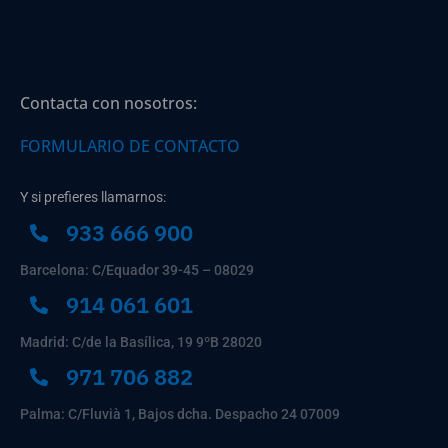
Contacta con nosotros:
FORMULARIO DE CONTACTO
Y si prefieres llamarnos:
933 666 900
Barcelona: C/Equador 39-45 – 08029
914 061 601
Madrid: C/de la Basílica, 19 9ºB 28020
971 706 882
Palma: C/Fluvià 1, Bajos dcha. Despacho 24 07009