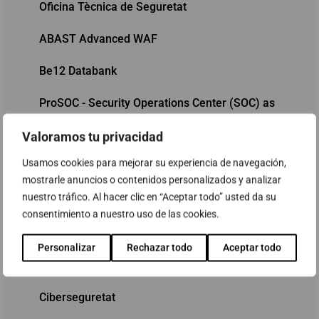
Oficina Tècnica de Seguretat
ABAST Advanced WAF
Be12 Databank
ProSOC - Security Operations Center (SOC) as
a Service
Valoramos tu privacidad
Seguretat
Usamos cookies para mejorar su experiencia de navegación,
mostrarle anuncios o contenidos personalizados y analizar
Conscienciació en Ciberseguretat pels
nuestro tráfico. Al hacer clic en “Aceptar todo” usted da su
treballadors
consentimiento a nuestro uso de las cookies.
Adequació per al compliment del GDPR
Personalizar
Rechazar todo
Aceptar todo
VPN SSL amb Pulse Connect Secure
Ciberseguretat