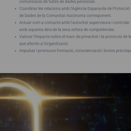
comunicació de fuites de dades personals.
Coordinar les relacions amb l’Agència Espanyola de Protecció d
de Dades de la Comunitat Autònoma corresponent.
Actuar com a contacte amb l’autoritat supervisora ​​i controlar l
amb aquesta dins de la seva esfera de competències.
Valorar l’impacte sobre el marc de privacitat i la protecció d
que afectin a l’organització.
Impulsar i promoure formació, conscienciació i bones pràctiqu