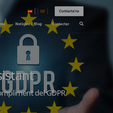
Contacta'ns
nts
Notícies / Blog
Contactar
istant
 compliment del GDPR