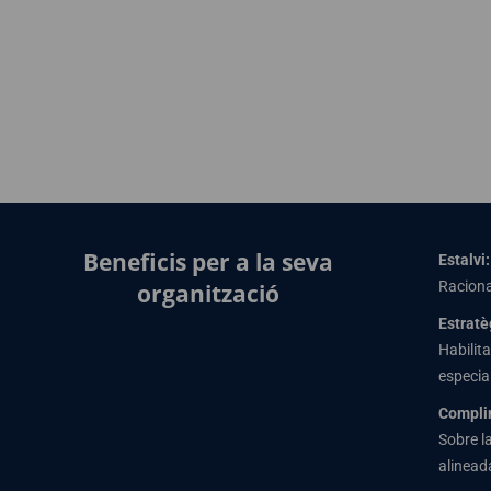
Beneficis per a la seva
Estalvi:
Raciona
organització
Estratè
Habilita
especia
Complim
Sobre l
alinead