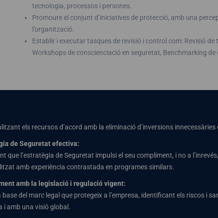
tecnologia, processos i persones.
Promoure el conjunt d’iniciatives de protecció, amb una perce
l’organització.
Establir i executar tasques de revisió i control com: Revisió 
Workshops de conscienciació en seguretat, Benchmarking de c
litzant els recursos d’acord amb la eliminació d’inversions innecessàries o
gia de Seguretat efectiva:
nt que l’estratègia de Seguretat impulsi el seu compliment, i no a l’inrevés
litzat amb experiència contrastada en programes similars.
ent amb la legislació i regulació vigent:
a base del marc legal que protegeix a l’empresa, identificant els riscos i
a i amb una visió global.