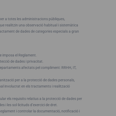
per a totes les administracions públiques,
e realitzin una observació habitual i sistemàtica
ractament de dades de categories especials a gran
ue imposa el Reglament.
tecció de dades i privacitat.
s departaments afectats pel compliment: RRHH, IT,
ganització per a la protecció de dades personals,
al involucrat en els tractaments i realització
lar els requisits relatius a la protecció de dades per
 i les sol·licituds d’exercici de dret.
eglament i controlar la documentació, notificació i