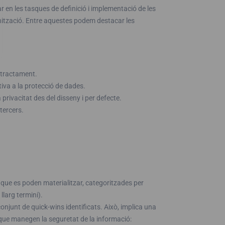
ar en les tasques de definició i implementació de les
nització. Entre aquestes podem destacar les
 tractament.
ativa a la protecció de dades.
 privacitat des del disseny i per defecte.
tercers.
t que es poden materialitzar, categoritzades per
llarg termini).
onjunt de quick-wins identificats. Això, implica una
s que manegen la seguretat de la informació: