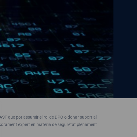
ABAST que pot assumir el rol de DPO o donar suport al
ssorament expert en matèria de seguretat plenament