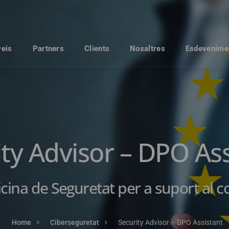
veis
Partners
Clients
Nosaltres
Esdevenime
ity Advisor – DPO Ass
ficina de Seguretat per a suport al
Home
Ciberseguretat
Security Advisor – DPO Assistant