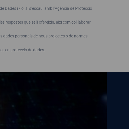
e Dades i / o, si s’escau, amb l’Agència de Protecció
es respostes que se li ofereixin, així com col·laborar
e les dades personals de nous projectes o de normes
es en protecció de dades.