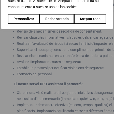
nuestro tráfico. Al hacer clic en “Aceptar todo” usted da su
El seu principal objectiu serà supervisar, monitoritzar i col·labor
consentimiento a nuestro uso de las cookies.
mesures necessàries per a l’adequació al GDPR en la seva orga
següents actuacions, que poden recollir-se com a pla de treball:
Personalizar
Rechazar todo
Aceptar todo
Documentar les activitats de tractament.
Revisió dels mecanismes de recollida de consentiment.
Revisar clàusules informatives i clàusules dels encarregats de
Realitzar l’avaluació de riscos i si escau l’anàlisi d’impacte rel
Supervisar el nous projectes per a compliment del principi de la
Revisar els mecanismes en la transferència de dades a països 
Avaluar i implantar mesures de seguretat.
Establir un protocol per notificar violacions de seguretat.
Formació del personal.
El nostre servei DPO Assistant li permetrà:
Obtenir una visió realista del conjunt d’iniciatives de segureta
necessitat d’implementació (immediat o quick-win, curt, mitjà i 
Implementar de manera efectiva (en cost, temps i qualitat) el c
planificació i implantació equilibrada entre els diferents ítem