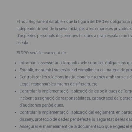
El nou Reglament estableix que la figura del DPO és obligatòria 
independentment de la seva mida, per a les empreses privades qu
d’aspectes personals de persones físiques a gran escala o un t
escala.
El DPO serà l’encarregat de:
Informar i assessorar a l’organització sobre les obligacions q
Establir, mantenir i supervisar el compliment en matèria de pro
Centralitzar les relacions institucionals internes amb tots el
Legal, responsables interns dels fitxers, etc.
Controlar la implementació i aplicació de les polítiques de l’or
incloent assignació de responsabilitats, capacitació del person
d’auditories periòdiques.
Controlar la implementació i aplicació del Reglament, en particu
disseny, protecció de dades per defecte, la seguretat de les dades
Assegurar el manteniment de la documentació que exigeix ​​el R