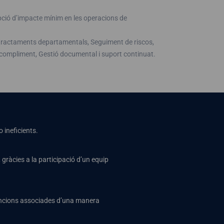
pció d’impacte mínim en les operacions de
de tractaments departamentals, Seguiment de riscos,
ompliment, Gestió documental i suport continuat.
 ineficients.
, gràcies a la participació d’un equip
 sancions associades d’una manera