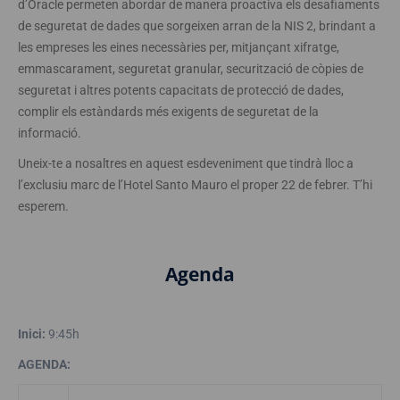
d’Oracle permeten abordar de manera proactiva els desafiaments
de seguretat de dades que sorgeixen arran de la NIS 2, brindant a
les empreses les eines necessàries per, mitjançant xifratge,
emmascarament, seguretat granular, securització de còpies de
seguretat i altres potents capacitats de protecció de dades,
complir els estàndards més exigents de seguretat de la
informació.
Uneix-te a nosaltres en aquest esdeveniment que tindrà lloc a
l’exclusiu marc de l’Hotel Santo Mauro el proper 22 de febrer. T’hi
esperem.
Agenda
Inici:
9:45h
AGENDA: