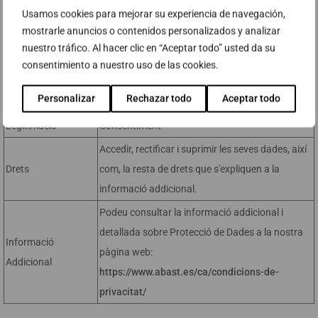
Informació bàsica sobre protecció de dades
Usamos cookies para mejorar su experiencia de navegación,
mostrarle anuncios o contenidos personalizados y analizar
Responsable
ABAST SYSTEMS & SOLUTIONS, S.L.
nuestro tráfico. Al hacer clic en “Aceptar todo” usted da su
Finalitat 1
Gestionar la seva inscripció a l'esdeveniment.
consentimiento a nuestro uso de las cookies.
Gestionar l'enviament de comunicacions
Finalitat 2
Personalizar
Rechazar todo
Aceptar todo
comercials
Legitimació
Consentiment
Accedir, rectificar i suprimir les seves dades, així
Drets
com, la resta de drets que s'expliquen a la
informació addicional.
Podeu consultar la informació addicional i
detallada sobre Protecció de Dades a la nostra
Informació
pàgina web:
Addicional
https://www.abast.es/ca/condicions-de-
privacitat/