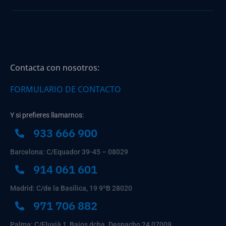
Contacta con nosotros:
FORMULARIO DE CONTACTO
Y si prefieres llamarnos:
933 666 900
Barcelona: C/Equador 39-45 – 08029
914 061 601
Madrid: C/de la Basílica, 19 9ºB 28020
971 706 882
Palma: C/Fluvià 1, Bajos dcha. Despacho 24 07009