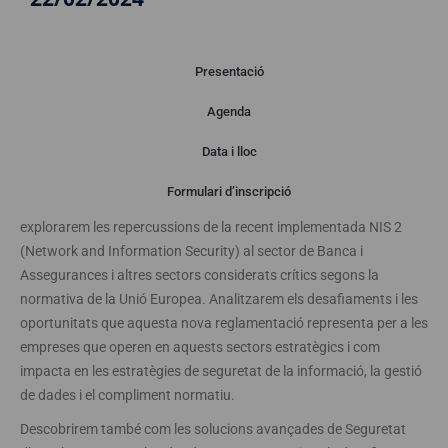
Presentació
Agenda
Presentació
Data i lloc
Formulari d’inscripció
Des d’ABAST i Oracle volem convidar-te a un esdeveniment on
explorarem les repercussions de la recent implementada NIS 2
(Network and Information Security) al sector de Banca i
Assegurances i altres sectors considerats crítics segons la
normativa de la Unió Europea. Analitzarem els desafiaments i les
oportunitats que aquesta nova reglamentació representa per a les
empreses que operen en aquests sectors estratègics i com
impacta en les estratègies de seguretat de la informació, la gestió
de dades i el compliment normatiu.
Descobrirem també com les solucions avançades de Seguretat