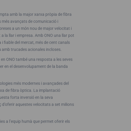
mpta amb la major xarxa pròpia de fibra
is més avançats de comunicació i
preses a un món nou de major velocitat i
 a la llar i empresa. Amb ONO una llar pot
a i fiable del mercat, més de cent canals
veu amb trucades acionales incloses.
ben en ONO també una resposta a les seves
íder en el desenvolupament de la banda
ecnologies més modernes i avançades del
rxa de fibra òptica. La implantació
uesta forta inversió en la seva
d’oferir aquestes velocitats a set milions
es a l’equip humà que permet oferir els