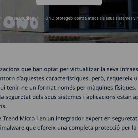
Case Studies
ONO protegeix contra atacs els seus sistemes vir
zacions que han optat per virtualitzar la seva infraes
Un entorn d’aquestes característiques, però, requereix
gui tenir-ne un format només per màquines físiques. É
 seguretat dels seus sistemes i aplicacions estan a
is.
de Trend Micro i en un integrador expert en seguret
timalware que ofereix una completa protecció per la 