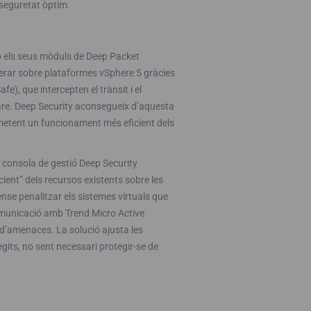
 seguretat òptim.
b els seus mòduls de Deep Packet
perar sobre plataformes vSphere 5 gràcies
, que intercepten el trànsit i el
ware. Deep Security aconsegueix d’aquesta
metent un funcionament més eficient dels
 consola de gestió Deep Security
ient” dels recursos existents sobre les
ense penalitzar els sistemes virtuals que
omunicació amb Trend Micro Active
 d’amenaces. La solució ajusta les
egits, no sent necessari protegir-se de