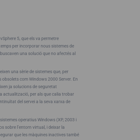
vSphere 5, que els va permetre
ls temps per incorporar nous sistemes de
 buscaven una solució que no afectés al
steixen una sèrie de sistemes que, per
us obsolets com Windows 2000 Server. En
ixen ja solucions de seguretat
actualització, per als que calia trobar
tinuïtat del servei a la seva xarxa de
s sistemes operatius Windows (XP, 2003 i
 sobre l’entorn virtual, i deixar la
assegurar que les màquines inactives també