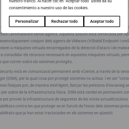
nuestro tráfico. Al hacer clic en “Aceptar todo” usted da su
consentimiento a nuestro uso de las cookies.
Personalizar
Rechazar todo
Aceptar todo
 Systems va proposar a ONO la solució Deep Security de TrendMicro, am
tion i antimalware sense agents. Aquesta solució està certificada per o
esenvolupament conjunt dels agents de VMware (VShield Endpoint i vmSafe)
geixen a màquines virtuals encarregades de la detecció d’atacs i de mal
a consolidar els recursos necessaris en aquestes màquines virtuals, per
s que corren sobre els sistemes protegits.
ecurity està en comunicació permanent amb vCenter, a través de la seva
r (DSM), per la qual cosa pot protegir sistemes no actius. I en ser “consc
es físiques pot, de manera intel·ligent, llançar les peticions d’escaneig s
n per sobre de la infraestructura física. DSM està també en permanent c
 per proveir la infraestructura de seguretat de les noves actualitzacions
abilitats contra les que protegir-se en funció de l’estat dels sistemes prot
abilitats que ja han estat tractatades en els sistemes en qüestió.