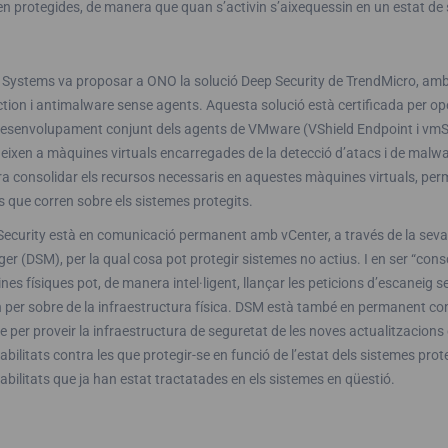
n protegides, de manera que quan s’activin s’aixequessin en un estat de
 Systems va proposar a ONO la solució Deep Security de TrendMicro, am
tion i antimalware sense agents. Aquesta solució està certificada per o
esenvolupament conjunt dels agents de VMware (VShield Endpoint i vmSafe)
geixen a màquines virtuals encarregades de la detecció d’atacs i de mal
a consolidar els recursos necessaris en aquestes màquines virtuals, per
s que corren sobre els sistemes protegits.
ecurity està en comunicació permanent amb vCenter, a través de la seva
r (DSM), per la qual cosa pot protegir sistemes no actius. I en ser “consc
es físiques pot, de manera intel·ligent, llançar les peticions d’escaneig s
n per sobre de la infraestructura física. DSM està també en permanent c
 per proveir la infraestructura de seguretat de les noves actualitzacions
abilitats contra les que protegir-se en funció de l’estat dels sistemes prot
abilitats que ja han estat tractatades en els sistemes en qüestió.