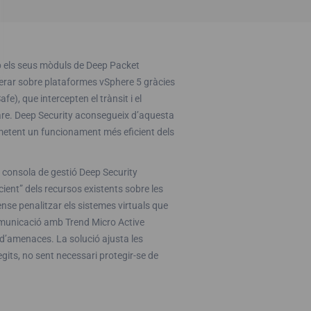
b els seus mòduls de Deep Packet
perar sobre plataformes vSphere 5 gràcies
, que intercepten el trànsit i el
ware. Deep Security aconsegueix d’aquesta
metent un funcionament més eficient dels
 consola de gestió Deep Security
ient” dels recursos existents sobre les
ense penalitzar els sistemes virtuals que
omunicació amb Trend Micro Active
 d’amenaces. La solució ajusta les
egits, no sent necessari protegir-se de