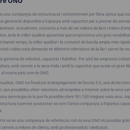
bre ONO
s una companyia de comunicació i entreteniment per fibra òptica que co
ma generació disponible a Espanya amb capacitat per a prestar els serve
eniment. Actualment, connecta a més de set milions de llars i milers d’em
tat, amb la millor qualitat garantida que proporciona una gran estabilitat
 al mateix temps, la millor qualitat i la connexió de banda ampla més ràpid
evisió i vídeo sota demanda en diferents televisions de la llar i servei de 
 garantia de velocitat, capacitat i fiabilitat. Per això les empreses tro
itats, amb serveis a la seva mida i amb la capacitat que avala un gran l
 al nostre país com és ONO.
ctualitat, ONO ha finalitzat el desplegament de Docsis 3.0, una de les t
, que possibilita oferir velocitats ultraràpides a Internet sobre la seva xa
sta tecnologia és la que fa possible oferir 50 i 100 megues reals avui. Aq
structura li permet posicionar-se com l’única companyia a Espanya capaç 
s.
tir-se en una companyia de referència com és avui ONO és possible gràci
s serveis a milions de clients, amb professionalitat i dedicació.