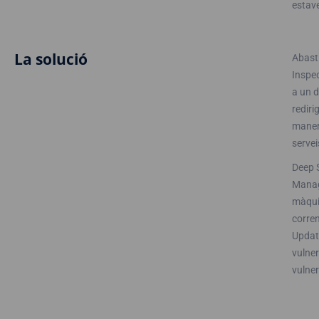
estave
La solució
Abast
Inspec
a un d
rediri
maner
servei
Deep S
Manage
màquin
corre
Update
vulner
vulner