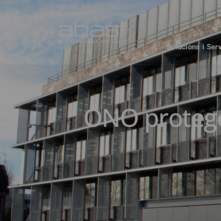
Solucions i Ser
ONO protegei