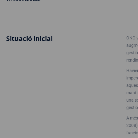
Situació inicial
ONO v
augmen
gestió
rendim
Havien
imper
aquest
mantin
una so
gestió
A més 
2008) 
funcio