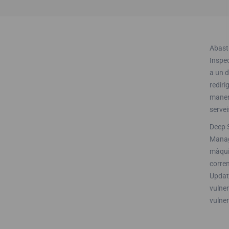
Abast
Inspec
a un d
rediri
maner
servei
Deep S
Manage
màquin
corre
Update
vulner
vulner