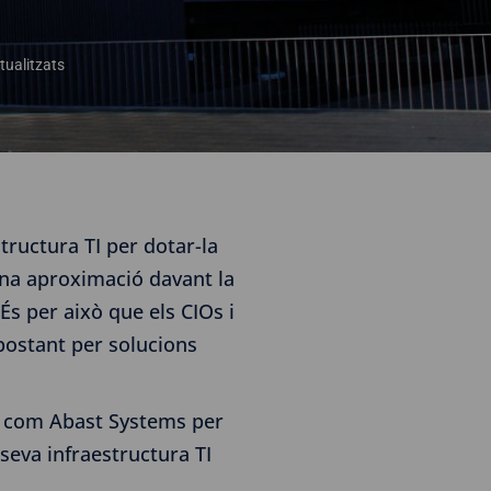
tualitzats
tructura TI per dotar-la
 una aproximació davant la
s per això que els CIOs i
postant per solucions
at com Abast Systems per
seva infraestructura TI