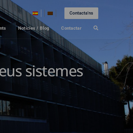
Contacta'ns
nts
Notícies / Blog
Contactar
seus sistemes