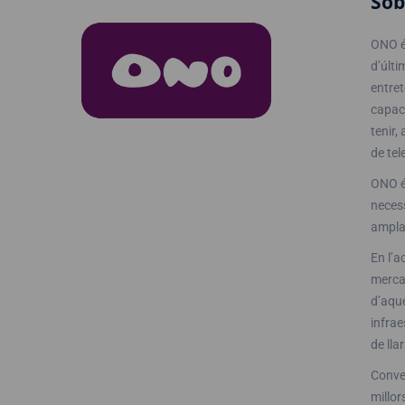
So
ONO é
d’últi
entret
capaci
tenir,
de tel
ONO és
necess
ampla
En l’a
mercat
d’aque
infrae
de llar
Conver
millor