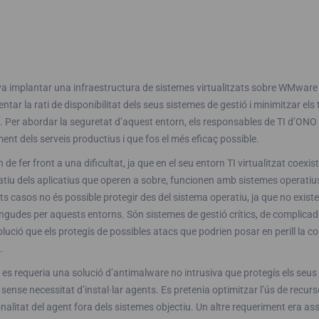
a implantar una infraestructura de sistemes virtualitzats sobre WMware 
tar la rati de disponibilitat dels seus sistemes de gestió i minimitzar e
. Per abordar la seguretat d’aquest entorn, els responsables de TI d’ONO
ent dels serveis productius i que fos el més eficaç possible.
 de fer front a una dificultat, ja que en el seu entorn TI virtualitzat coexi
atiu dels aplicatius que operen a sobre, funcionen amb sistemes operati
s casos no és possible protegir des del sistema operatiu, ja que no existe
gudes per aquests entorns. Són sistemes de gestió crítics, de complicada 
lució que els protegís de possibles atacs que podrien posar en perill la con
.
es requeria una solució d’antimalware no intrusiva que protegís els seu
sense necessitat d’instal·lar agents. Es pretenia optimitzar l’ús de recursos
nalitat del agent fora dels sistemes objectiu. Un altre requeriment era 