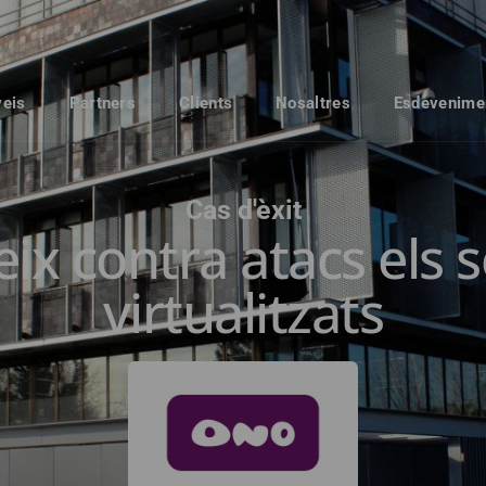
veis
Partners
Clients
Nosaltres
Esdevenime
Cas d'èxit
x contra atacs els 
virtualitzats