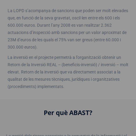
La LOPD s’acompanya de sancions que poden ser molt elevades
que, en funció de la seva gravetat, oscil·len entre els 600 i els
600.000 euros. Durant l’any 2008 es van realitzar 2.362
actuacions d’inspecció amb sancions per un valor aproximat de
23M d’euros de les quals el 75% van ser greus (entre 60.000 i
300.000 euros).
La inversió en el projecte permetrà a l’organització obtenir un
Retorn de la Inversió REAL – (beneficis-inversió) / inversió – molt
elevat. Retorn de la inversió que va directament associat a la
qualitat de les mesures tècniques, jurídiques i organitzatives
(procediments) implementats.
Per què ABAST?