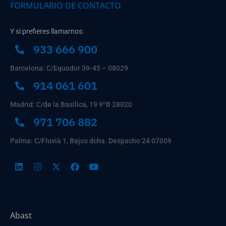
FORMULARIO DE CONTACTO
Y si prefieres llamarnos:
933 666 900
Barcelona: C/Equador 39-45 – 08029
914 061 601
Madrid: C/de la Basílica, 19 9ºB 28020
971 706 882
Palma: C/Fluvià 1, Bajos dcha. Despacho 24 07009
Abast