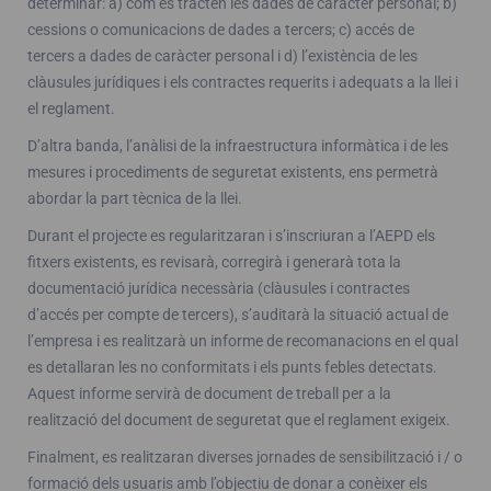
determinar: a) com es tracten les dades de caràcter personal; b)
cessions o comunicacions de dades a tercers; c) accés de
tercers a dades de caràcter personal i d) l’existència de les
clàusules jurídiques i els contractes requerits i adequats a la llei i
el reglament.
D’altra banda, l’anàlisi de la infraestructura informàtica i de les
mesures i procediments de seguretat existents, ens permetrà
abordar la part tècnica de la llei.
Durant el projecte es regularitzaran i s’inscriuran a l’AEPD els
fitxers existents, es revisarà, corregirà i generarà tota la
documentació jurídica necessària (clàusules i contractes
d’accés per compte de tercers), s’auditarà la situació actual de
l’empresa i es realitzarà un informe de recomanacions en el qual
es detallaran les no conformitats i els punts febles detectats.
Aquest informe servirà de document de treball per a la
realització del document de seguretat que el reglament exigeix.
Finalment, es realitzaran diverses jornades de sensibilització i / o
formació dels usuaris amb l’objectiu de donar a conèixer els