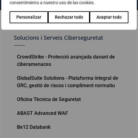
consentimiento a nuestro uso de las cookies.
Personalizar
Rechazar todo
Aceptar todo
Solucions i Serveis Ciberseguretat
CrowdStrike - Protecció avançada davant de
ciberamenaces
GlobalSuite Solutions - Plataforma integral de
GRC, gestió de riscos i compliment normatiu
Oficina Tècnica de Seguretat
ABAST Advanced WAF
Be12 Databank