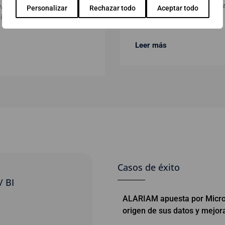
s volúmenes de datos,
negocio en tiempo real, y AB
Personalizar
Rechazar todo
Aceptar todo
ficar el futuro y actuar con
estas soluciones.
Leer más
Casos de éxito
/ BI
ALARIAM apuesta por Micros
origen de sus datos y mejora