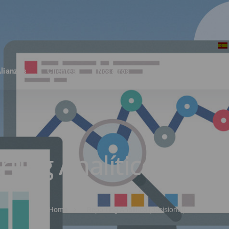
Alianzas
Clientes
Nosotros
Eventos
Noticias
ting Analítico (decis
Home
Reporting Analítico (decisional)