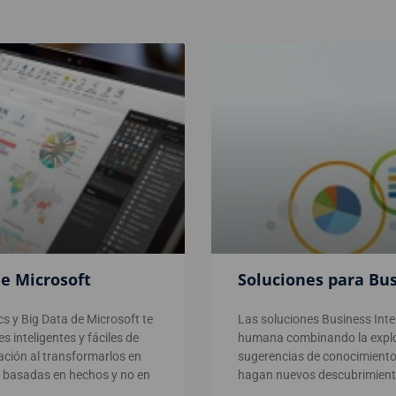
de Microsoft
Soluciones para Bus
cs y Big Data de Microsoft te
Las soluciones Business Intell
 inteligentes y fáciles de
humana combinando la explora
zación al transformarlos en
sugerencias de conocimiento
 basadas en hechos y no en
hagan nuevos descubrimient