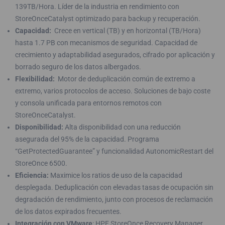
139TB/Hora. Líder de la industria en rendimiento con
StoreOnceCatalyst optimizado para backup y recuperación.
Capacidad:
Crece en vertical (TB) y en horizontal (TB/Hora)
hasta 1.7 PB con mecanismos de seguridad. Capacidad de
crecimiento y adaptabilidad asegurados, cifrado por aplicación y
borrado seguro de los datos albergados.
Flexibilidad:
Motor de deduplicación común de extremo a
extremo, varios protocolos de acceso. Soluciones de bajo coste
y consola unificada para entornos remotos con
StoreOnceCatalyst.
Disponibilidad:
Alta disponibilidad con una reducción
asegurada del 95% de la capacidad. Programa
“GetProtectedGuarantee” y funcionalidad AutonomicRestart del
StoreOnce 6500.
Eficiencia:
Maximice los ratios de uso de la capacidad
desplegada. Deduplicación con elevadas tasas de ocupación sin
degradación de rendimiento, junto con procesos de reclamación
de los datos expirados frecuentes.
Integración con VMware
: HPE StoreOnce Recovery Manager