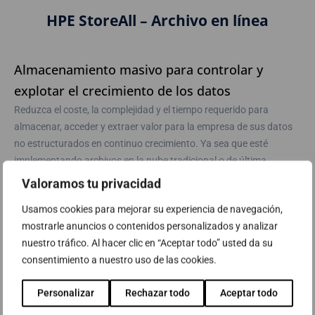
HPE StoreAll – Archivo en línea
Almacenamiento masivo para controlar y
explotar el crecimiento de los datos
Reduzca el coste, la complejidad y el tiempo requerido para
almacenar, acceder y extraer valor para la empresa de sus datos
no estructurados en continuo crecimiento. Ya sea que esté
implementando archivos en la nube tradicional o de última
generación, supere los límites del NAS tradicional con HPE StoreAll
Valoramos tu privacidad
Storage.
Usamos cookies para mejorar su experiencia de navegación,
Hiper-escalable:
Crecimientos masivos, flexibilidad, y densidad
mostrarle anuncios o contenidos personalizados y analizar
líder en el mercado. Crecimiento hasta billones de objetos y
nuestro tráfico. Al hacer clic en “Aceptar todo” usted da su
ficheros con un único Sistema de ficheros que crece hasta 16
consentimiento a nuestro uso de las cookies.
petabytes. Portabilidad nativa OpenStack.
Control:
Estructure el archive de los datos no-estructurados.
Personalizar
Rechazar todo
Aceptar todo
Políticas de retención y WORM, análisis forense para data