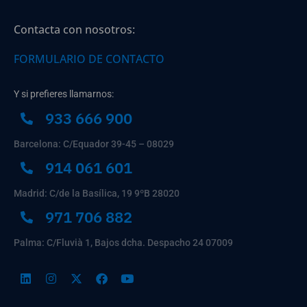
Contacta con nosotros:
FORMULARIO DE CONTACTO
Y si prefieres llamarnos:
933 666 900
Barcelona: C/Equador 39-45 – 08029
914 061 601
Madrid: C/de la Basílica, 19 9ºB 28020
971 706 882
Palma: C/Fluvià 1, Bajos dcha. Despacho 24 07009