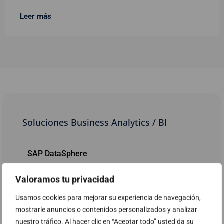
Leer más
Soluciones Business Analytics / BI
SAP DataSphere
SAP DataSphere (copia)
Valoramos tu privacidad
Usamos cookies para mejorar su experiencia de navegación,
Kit Digital - BI y analítica con Microsoft Power
mostrarle anuncios o contenidos personalizados y analizar
BI
nuestro tráfico. Al hacer clic en “Aceptar todo” usted da su