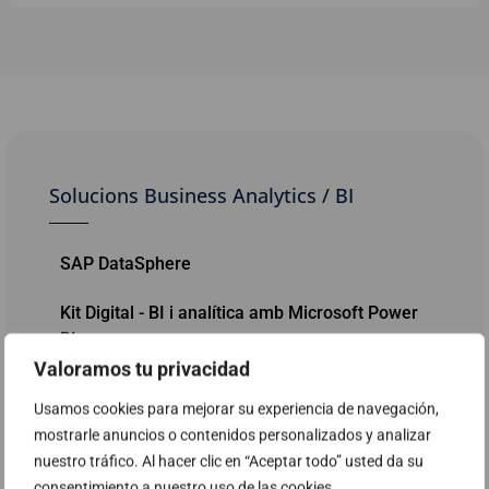
Solucions Business Analytics / BI
SAP DataSphere
Kit Digital - BI i analítica amb Microsoft Power
BI
Valoramos tu privacidad
Programa d'ajudes Kit Digital - Solucions de
Usamos cookies para mejorar su experiencia de navegación,
digitalització per a Pimes
mostrarle anuncios o contenidos personalizados y analizar
nuestro tráfico. Al hacer clic en “Aceptar todo” usted da su
Oracle Database Appliance (ODA)
consentimiento a nuestro uso de las cookies.