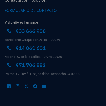
Contacta con nosotros:
FORMULARIO DE CONTACTO
Y si prefieres llamarnos:
933 666 900
Barcelona: C/Equador 39-45 – 08029
914 061 601
Madrid: C/de la Basílica, 19 9ºB 28020
971 706 882
Palma: C/Fluvià 1, Bajos dcha. Despacho 24 07009