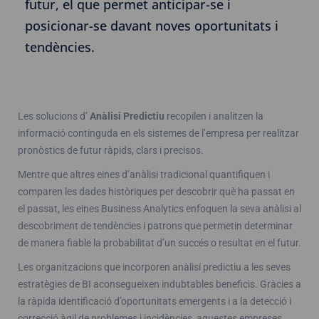
futur, el que permet anticipar-se i
posicionar-se davant noves oportunitats i
tendències.
Les solucions d’
Anàlisi Predictiu
recopilen i analitzen la
informació continguda en els sistemes de l’empresa per realitzar
pronòstics de futur ràpids, clars i precisos.
Mentre que altres eines d’anàlisi tradicional quantifiquen i
comparen les dades històriques per descobrir què ha passat en
el passat, les eines Business Analytics enfoquen la seva anàlisi al
descobriment de tendències i patrons que permetin determinar
de manera fiable la probabilitat d’un succés o resultat en el futur.
Les organitzacions que incorporen anàlisi predictiu a les seves
estratègies de BI aconsegueixen indubtables beneficis. Gràcies a
la ràpida identificació d’oportunitats emergents i a la detecció i
correcció àgil de problemes i incidències, aquestes empreses