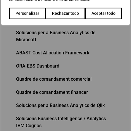
Oracle Exadata
Personalizar
Rechazar todo
Aceptar todo
Oracle Autonomous Database
Solucions per a Business Analytics de
Microsoft
ABAST Cost Allocation Framework
ORA-EBS Dashboard
Quadre de comandament comercial
Quadre de comandament financer
Solucions per a Business Analytics de Qlik
Solucions Business Intelligence / Analytics
IBM Cognos