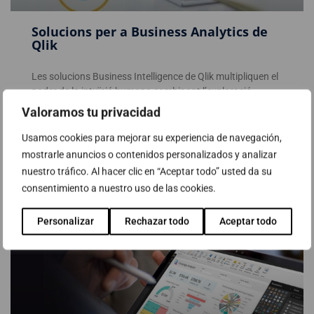
Solucions per a Business Analytics de
Qlik
Les solucions Business Intelligence de Qlik multipliquen el
poder de la intuïció humana combinant l’exploració
associativa lliure amb l’automatització i els suggeriments
Valoramos tu privacidad
de coneixements generades per IA. Tot perquè els usuaris
facin nous descobriments i trobin coneixements
Usamos cookies para mejorar su experiencia de navegación,
inesperats.
mostrarle anuncios o contenidos personalizados y analizar
nuestro tráfico. Al hacer clic en “Aceptar todo” usted da su
consentimiento a nuestro uso de las cookies.
Llegir més
Personalizar
Rechazar todo
Aceptar todo