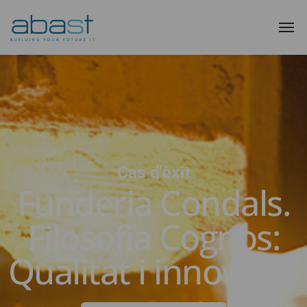
Cas d'èxit
Funderia Condals.
Filosofia Cognos:
Qualitat i innovació