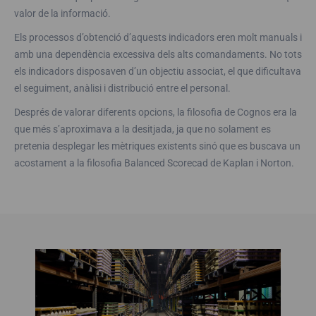
valor de la informació.
Els processos d’obtenció d’aquests indicadors eren molt manuals i
amb una dependència excessiva dels alts comandaments. No tots
els indicadors disposaven d’un objectiu associat, el que dificultava
el seguiment, anàlisi i distribució entre el personal.
Després de valorar diferents opcions, la filosofia de Cognos era la
que més s’aproximava a la desitjada, ja que no solament es
pretenia desplegar les mètriques existents sinó que es buscava un
acostament a la filosofia Balanced Scorecad de Kaplan i Norton.