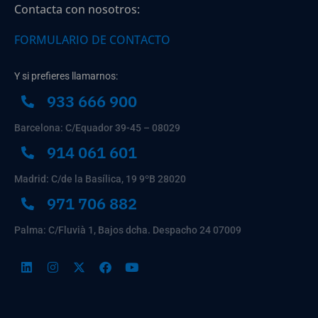
Contacta con nosotros:
FORMULARIO DE CONTACTO
Y si prefieres llamarnos:
933 666 900
Barcelona: C/Equador 39-45 – 08029
914 061 601
Madrid: C/de la Basílica, 19 9ºB 28020
971 706 882
Palma: C/Fluvià 1, Bajos dcha. Despacho 24 07009